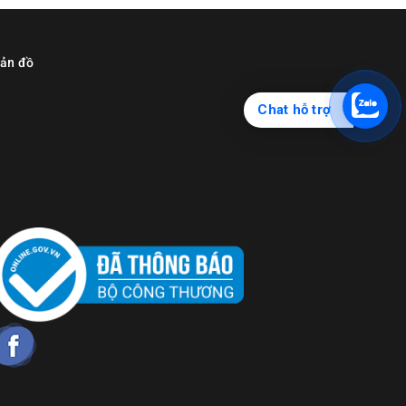
ản đồ
Chat hỗ trợ