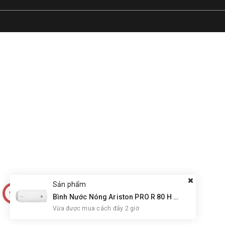
Sản phẩm
0911291445
Bình Nước Nóng Ariston PRO R 80 H 2.5 FE 80 Lít Ngang Gián Tiếp
Vừa được mua cách đây 2 giờ