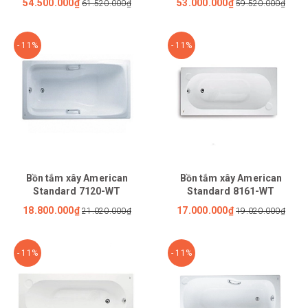
54.500.000₫
53.000.000₫
61.520.000₫
59.520.000₫
1.7M
- 11%
- 11%
Bồn tắm xây American
Bồn tắm xây American
Standard 7120-WT
Standard 8161-WT
18.800.000₫
17.000.000₫
21.020.000₫
19.020.000₫
- 11%
- 11%