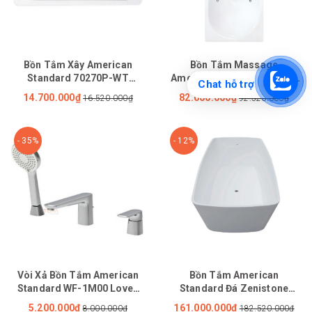
Bồn Tắm Xây American
Bồn Tắm Massage
Standard 70270P-WT
American Standard 70092-
Chat hỗ trợ
(70270PWT) Active 1.7 Mét
WT (70092WT) Tonic Xây
14.700.000₫
82.000.000₫
16.520.000₫
92.520.000₫
1.7M
- 35%
- 12%
Vòi Xả Bồn Tắm American
Bồn Tắm American
Standard WF-1M00 Loven
Standard Đá Zenistone
Nóng Lạnh
BTAS9831 Đặt Sàn 1.85m
5.200.000₫
161.000.000₫
8.000.000₫
182.520.000₫