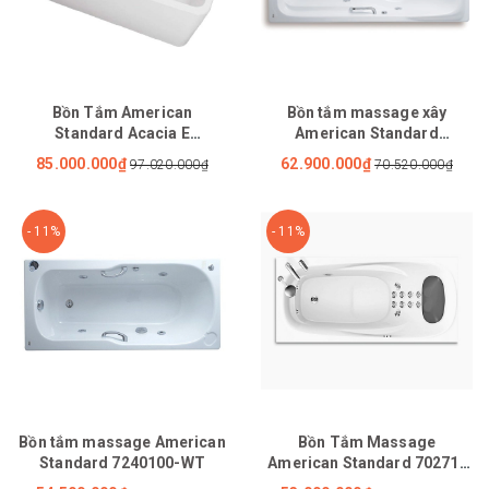
Bồn Tắm American
Bồn tắm massage xây
Standard Acacia E
American Standard
BTAS6719 Đặt Sàn 1.7M
7220100-WT
85.000.000₫
62.900.000₫
97.020.000₫
70.520.000₫
- 11%
- 11%
Bồn tắm massage American
Bồn Tắm Massage
Standard 7240100-WT
American Standard 70271-
WT (70271WT) Active Xây