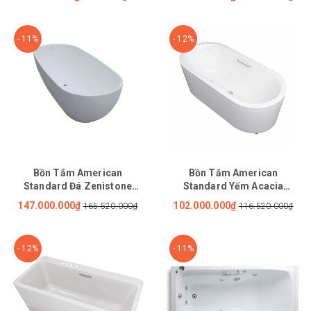
- 11%
- 12%
Bồn Tắm American
Bồn Tắm American
Standard Đá Zenistone
Standard Yếm Acacia
BTAS9761 Đặt Sàn 1.7M
BTAS2732 Đặt Sàn 1.7M
147.000.000₫
102.000.000₫
165.520.000₫
116.520.000₫
- 12%
- 11%