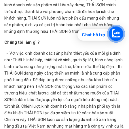
kinh doanh các sản phẩm vật liệu xây dựng, THÁI SƠN chính
thức được thành lập với phương châm tối đa hóa lợi ích cho
khách hàng, THÁI SƠN luôn nỗ lực phấn đấu mang đến những
sản phẩm, dịch vụ có giá trị hoàn hảo nhất cho khách hàng,
khẳng định thương hiệu THÁI SƠN ở trong và ngoài nước.
Chat hỗ trợ
Chúng tôi làm gì ?
- Với việc kinh doanh các sản phẩm thiết yếu của mỗi gia đình
như Thiết bị nhà bếp, thiết bị vệ sinh, gạch ốp lát, bình nóng lạnh,
bình nước nóng năng lượng mặt trời, bồn nước, thiết bị điện... thì
THÁI SƠN đang ngày càng thể hiện mình là nhà cung cấp phân
phối hàng đầu. Để đáp ứng được những nhu cầu khó tính của
khách hàng nên THÁI SƠN chú trọng vào các sản phẩm có
thương hiệu, chất lượng, giá cả tốt nhất,mong muốn của THÁI
SƠN là đảm bảo được quyền lợi của người tiêu dùng một cách
tốt nhất. Chiến lược kinh doanh rõ ràng, nhà phân phối uy tín là
điều khiến THÁI SƠN tạo được niềm tin từ các nhà sản xuất.
Chính vì vậy THÁI SƠN luôn có sản lượng doanh số bán hàng
hàng đầu tại Việt Nam từ những mặt hàng mà công ty vinh dự là