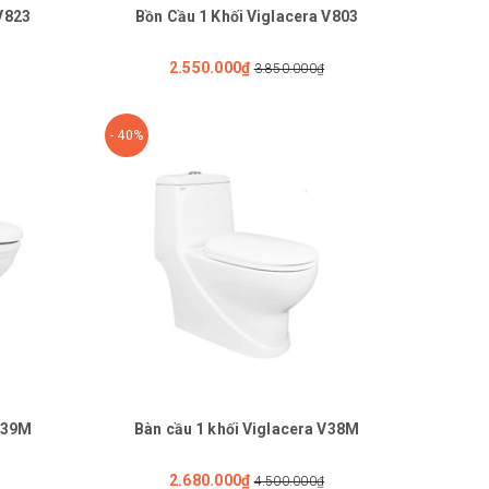
V823
Bồn Cầu 1 Khối Viglacera V803
2.550.000₫
3.850.000₫
- 40%
 V39M
Bàn cầu 1 khối Viglacera V38M
2.680.000₫
4.500.000₫