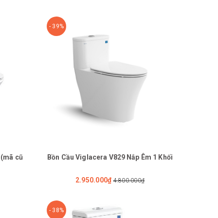
- 39%
 (mã cũ
Bồn Cầu Viglacera V829 Nắp Êm 1 Khối
2.950.000₫
4.800.000₫
- 38%