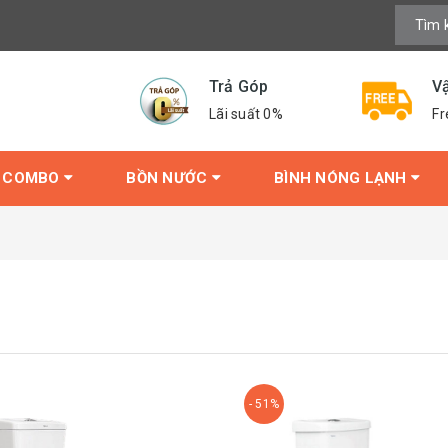
Trả Góp
V
Lãi suất 0%
Fr
COMBO
BỒN NƯỚC
BÌNH NÓNG LẠNH
- 51%