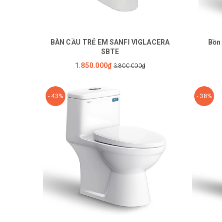
BÀN CẦU TRẺ EM SANFI VIGLACERA
Bồn
SBTE
1.850.000₫
3.800.000₫
- 43%
- 38%