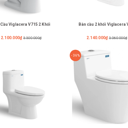
 Cầu Viglacera V715 2 Khối
Bàn cầu 2 khối Viglacera 
2.100.000₫
2.140.000₫
3.300.000₫
3.060.000₫
- 36%