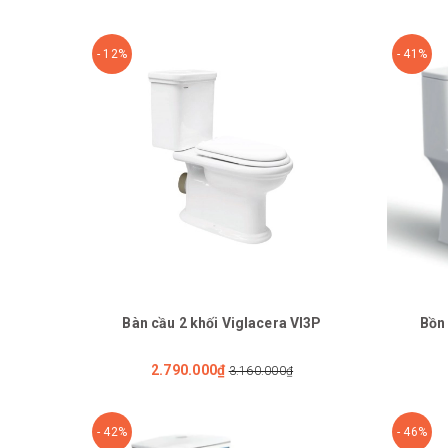
- 12%
- 41%
Bàn cầu 2 khối Viglacera VI3P
Bồn
2.790.000₫
3.160.000₫
- 42%
- 46%