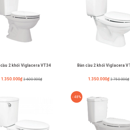
 cầu 2 khối Viglacera VT34
Bàn cầu 2 khối Viglacera 
1.350.000₫
1.350.000₫
2.600.000₫
2.750.000₫
- 48%