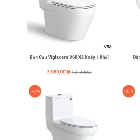
Bồn Cầu Viglacera V68 Xả Xoáy 1 Khối
Bàn
3.080.000₫
5.010.000₫
- 43%
- 35%