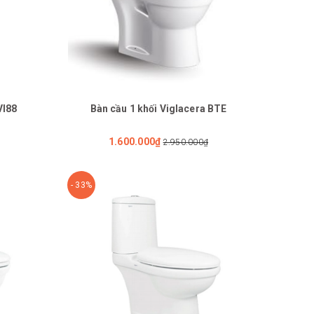
VI88
Bàn cầu 1 khối Viglacera BTE
1.600.000₫
2.950.000₫
- 33%