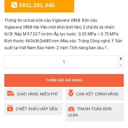
0911.291.445
Thông tin cơ bản bồn cầu Viglacera V868 Bồn cầu
Viglacera V868 Hải Vân một khối (két liền) 2 chế độ xả nhấn:
6l/3l Nắp M.97.527 rơi êm Áp lực nước : 0.05 MPa ~ 0.75 MPa
Kích thước: 660x362x680 mm Màu sắc: Trắng Công nghệ: Ý Sản
xuất tại Việt Nam Bảo hành: 2 năm Tính năng bàn cầu 1...
+
-
THÊM VÀO GIỎ HÀNG
GIAO HÀNG MIỄN PHÍ
CAM KẾT CHÍNH HÃNG
CHIẾT KHẤU HẤP DẪN
THANH TOÁN ĐƠN
GIẢN