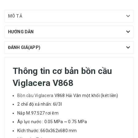
MÔ TẢ
HƯỚNG DẪN
ĐÁNH GIÁ(APP)
Thông tin cơ bản bồn cầu
Viglacera V868
Bồn cầu Viglacera
V868 Hải Vân một khối (két liền)
2 chế độ xả nhấn: 6l/3l
Nắp M.97.527 rơi êm
Áp lực nước : 0.05 MPa ~ 0.75 MPa
Kích thước: 660x362x680 mm