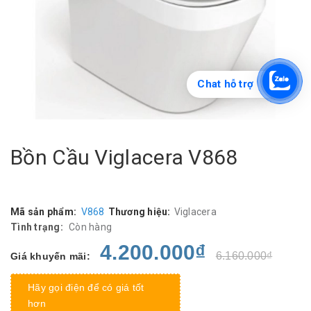
Chat hỗ trợ
Bồn Cầu Viglacera V868
Mã sản phẩm:
V868
Thương hiệu:
Viglacera
Tình trạng:
Còn hàng
4.200.000₫
6.160.000₫
Giá khuyến mãi:
Hãy gọi điện để có giá tốt
hơn