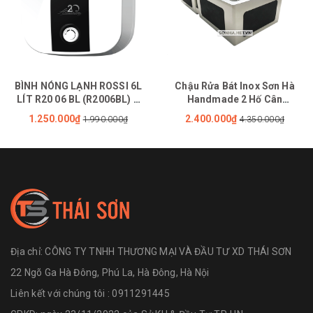
BÌNH NÓNG LẠNH ROSSI 6L
Chậu Rửa Bát Inox Sơn Hà
LÍT R20 06 BL (R2006BL) –
Handmade 2 Hố Cân
Để Tủ Dưới
HM.X.2C.82.2.3 (820 x 450 x
1.250.000₫
2.400.000₫
1.990.000₫
4.350.000₫
215 mm)
Địa chỉ:
CÔNG TY TNHH THƯƠNG MẠI VÀ ĐẦU TƯ XD THÁI SƠN
22 Ngõ Ga Hà Đông, Phú La, Hà Đông, Hà Nội
Liên kết với chúng tôi : 0911291445