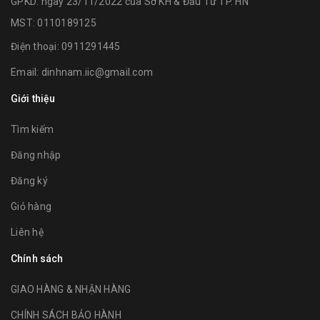
GPKD: ngày 23/11/2022 của Sở KH & Đầu Tư TP. HN
MST: 0110189125
Điện thoại:
0911291445
Email:
dinhnam.iic@gmail.com
Giới thiệu
Tìm kiếm
Đăng nhập
Đăng ký
Giỏ hàng
Liên hệ
Chính sách
GIAO HÀNG & NHẬN HÀNG
CHÍNH SÁCH BẢO HÀNH