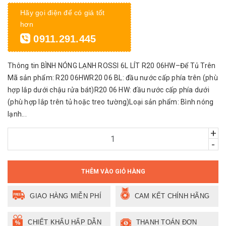
Hãy gọi điện để có giá tốt
hơn
0911.291.445
Thông tin BÌNH NÓNG LẠNH ROSSI 6L LÍT R20 06HW–Để Tủ Trên
Mã sản phẩm: R20 06HWR20 06 BL: đầu nước cấp phía trên (phù
hợp lắp dưới chậu rửa bát)R20 06 HW: đầu nước cấp phía dưới
(phù hợp lắp trên tủ hoặc treo tường)Loại sản phẩm: Bình nóng
lạnh...
+
-
THÊM VÀO GIỎ HÀNG
GIAO HÀNG MIỄN PHÍ
CAM KẾT CHÍNH HÃNG
CHIẾT KHẤU HẤP DẪN
THANH TOÁN ĐƠN