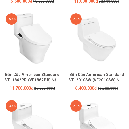
5.600.000₫
11.000.000₫
10.000.000₫
23.500.000₫
- 53%
- 50%
Bồn Cầu American Standard
Bồn Cầu American Standard
VF-1862PR (VF1862PR) Nắp
VF-2010SW (VF2010SW) Nắp
Điện Tử WP-7SR1
Rửa Cơ M4A839 Activa
11.700.000₫
6.400.000₫
25.000.000₫
12.800.000₫
- 38%
- 53%