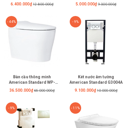
Cơ M4A839 Active
6.400.000₫
5.000.000₫
12.800.000₫
9.300.000₫
- 44%
- 9%
Bàn cầu thông minh
Két nước âm tường
American Standard WP-
American Standard G3004A
70DY
36.500.000₫
9.100.000₫
65.000.000₫
10.000.000₫
- 9%
- 11%