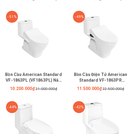
- 51%
- 49%
Bồn Cầu American Standard
Bồn Cầu Điện Tử American
VF-1863PL (VF1863PL) Nắp
Standard VF-1863PR
Rửa Điện Tử WP-7SL1
(VF1863PR) Nắp WP-7SR1
10.200.000₫
11.500.000₫
21.000.000₫
22.500.000₫
- 44%
- 42%