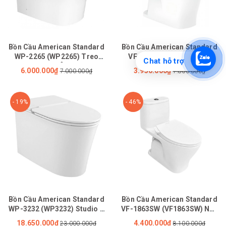
Bồn Cầu American Standard
Bồn Cầu American Standard
WP-2265 (WP2265) Treo
VF-1863 (VF1863) 1 Khối
Chat hỗ trợ
Tường Nắp Êm Loven
LOVEN Xả Xoáy Kép
6.000.000₫
3.950.000₫
7.000.000₫
7.800.000₫
- 19%
- 46%
Bồn Cầu American Standard
Bồn Cầu American Standard
WP-3232 (WP3232) Studio S
VF-1863SW (VF1863SW) Nắp
1 Khối Không Két Nước
Rửa Cơ M4A839
18.650.000₫
4.400.000₫
23.000.000₫
8.100.000₫