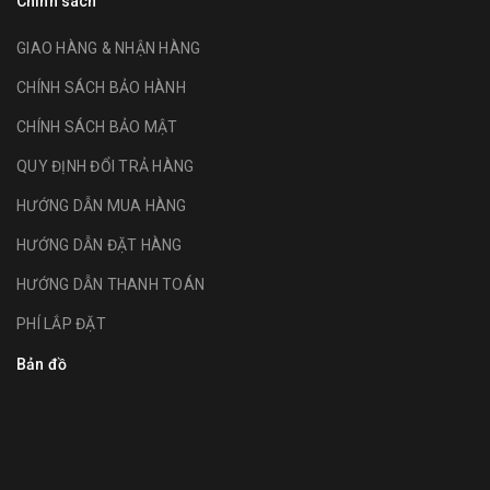
Chính sách
GIAO HÀNG & NHẬN HÀNG
CHÍNH SÁCH BẢO HÀNH
CHÍNH SÁCH BẢO MẬT
QUY ĐỊNH ĐỔI TRẢ HÀNG
HƯỚNG DẪN MUA HÀNG
HƯỚNG DẪN ĐẶT HÀNG
HƯỚNG DẪN THANH TOÁN
PHÍ LẮP ĐẶT
Bản đồ