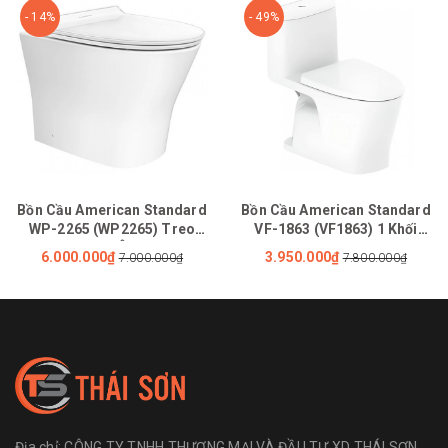
- 14%
- 49%
Bồn Cầu American Standard
Bồn Cầu American Standard
WP-2265 (WP2265) Treo
VF-1863 (VF1863) 1 Khối
Tường Nắp Êm Loven
LOVEN Xả Xoáy Kép
6.000.000₫
3.950.000₫
7.000.000₫
7.800.000₫
Địa chỉ:
CÔNG TY TNHH THƯƠNG MẠI VÀ ĐẦU TƯ XD THÁI SƠN