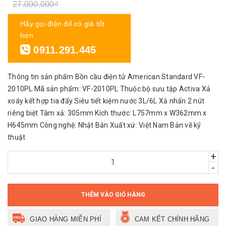
27.000.000₫
Hãy gọi điện để có giá tốt
hơn
0911.291.445
Thông tin sản phẩm Bồn cầu điện tử American Standard VF-
2010PL Mã sản phẩm: VF-2010PL Thuộc bộ sưu tập Activa Xả
xoáy kết hợp tia đẩy Siêu tiết kiệm nước 3L/6L Xả nhấn 2 nút
riêng biệt Tâm xả: 305mm Kích thước: L757mm x W362mm x
H645mm Công nghệ: Nhật Bản Xuất xứ: Việt Nam Bản vẽ kỹ
thuật
+
-
THÊM VÀO GIỎ HÀNG
GIAO HÀNG MIỄN PHÍ
CAM KẾT CHÍNH HÃNG