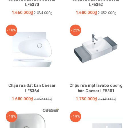
LF5370
LF5362
1.660.000₫
1.680.000₫
2.084.000₫
2.052.000₫
- 18%
- 22%
Chậu rửa đặt bàn Caesar
Chậu rửa mặt lavabo dương
LF5364
bàn Caesar LF5301
1.680.000₫
1.750.000₫
2.052.000₫
2.246.000₫
- 18%
- 19%