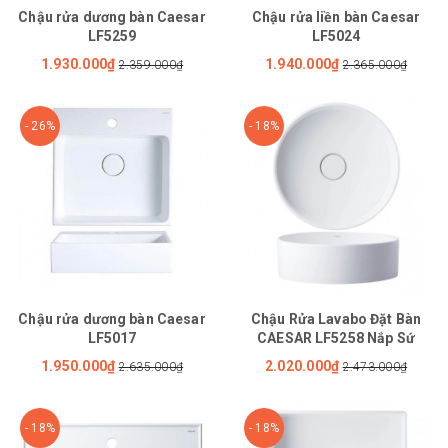
Chậu rửa dương bàn Caesar
Chậu rửa liền bàn Caesar
LF5259
LF5024
1.930.000₫
1.940.000₫
2.359.000₫
2.365.000₫
- 26%
- 18%
Chậu rửa dương bàn Caesar
Chậu Rửa Lavabo Đặt Bàn
LF5017
CAESAR LF5258 Nắp Sứ
1.950.000₫
2.020.000₫
2.635.000₫
2.473.000₫
- 18%
- 18%