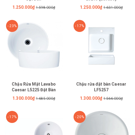
1.250.000₫
1.250.000₫
1.598.000₫
1.631.000₫
- 23%
- 17%
Chậu Rửa Mặt Lavabo
Chậu rửa đặt bàn Caesar
Caesar L5225 Đặt Bàn
LF5257
1.300.000₫
1.300.000₫
1.685.000₫
1.566.000₫
- 17%
- 20%