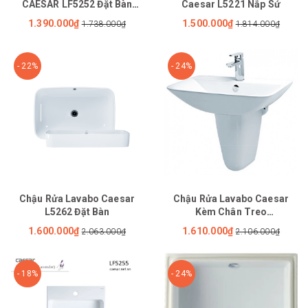
CAESAR LF5252 Đặt Bàn
Caesar L5221 Nắp Sứ
Vuông
1.390.000₫
1.500.000₫
1.738.000₫
1.814.000₫
- 22%
- 24%
Chậu Rửa Lavabo Caesar
Chậu Rửa Lavabo Caesar
L5262 Đặt Bàn
Kèm Chân Treo
L2365/P2443
1.600.000₫
1.610.000₫
2.063.000₫
2.106.000₫
- 18%
- 24%