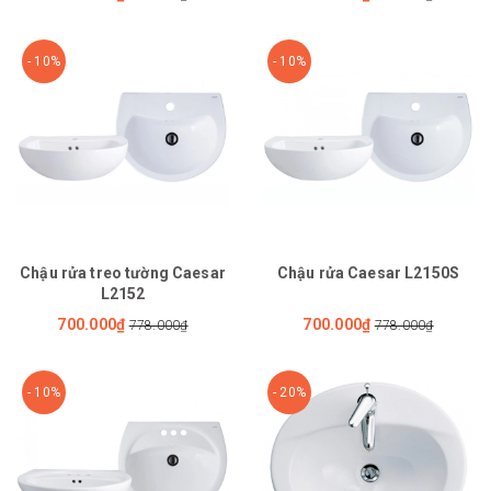
- 10%
- 10%
Chậu rửa treo tường Caesar
Chậu rửa Caesar L2150S
L2152
700.000₫
700.000₫
778.000₫
778.000₫
- 10%
- 20%