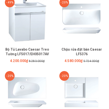
- 49%
- 20%
Bộ Tủ Lavabo Caesar Treo
Chậu rửa đặt bàn Caesar
Tường LF5017/EH05017AV
LF5376
4.200.000₫
4.580.000₫
8.283.000₫
5.724.000₫
- 20%
- 20%