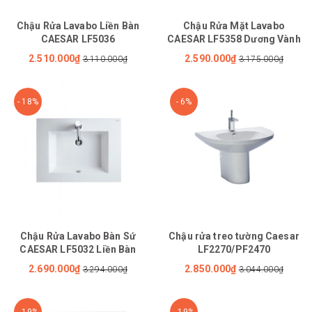
Chậu Rửa Lavabo Liền Bàn
Chậu Rửa Mặt Lavabo
CAESAR LF5036
CAESAR LF5358 Dương Vành
2.510.000₫
2.590.000₫
3.110.000₫
3.175.000₫
- 18%
- 6%
Chậu Rửa Lavabo Bàn Sứ
Chậu rửa treo tường Caesar
CAESAR LF5032 Liền Bàn
LF2270/PF2470
2.690.000₫
2.850.000₫
3.294.000₫
3.044.000₫
- 19%
- 19%