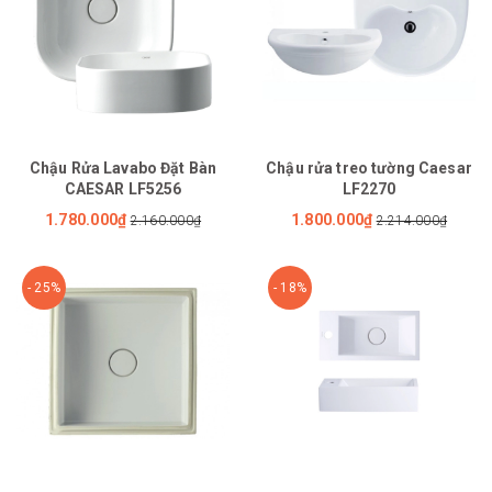
Chậu Rửa Lavabo Đặt Bàn
Chậu rửa treo tường Caesar
CAESAR LF5256
LF2270
1.780.000₫
1.800.000₫
2.160.000₫
2.214.000₫
- 25%
- 18%