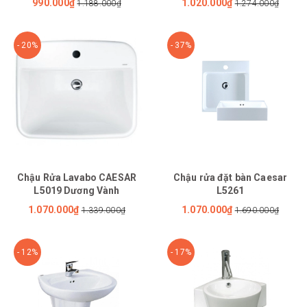
990.000₫
1.020.000₫
1.188.000₫
1.274.000₫
- 20%
- 37%
Chậu Rửa Lavabo CAESAR
Chậu rửa đặt bàn Caesar
L5019 Dương Vành
L5261
1.070.000₫
1.070.000₫
1.339.000₫
1.690.000₫
- 12%
- 17%