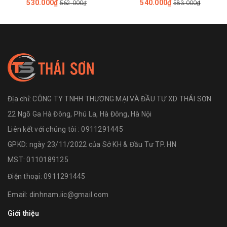
530.000₫
540.000₫
562.000₫
583.000₫
Địa chỉ:
CÔNG TY TNHH THƯƠNG MẠI VÀ ĐẦU TƯ XD THÁI SƠN
22 Ngõ Ga Hà Đông, Phú La, Hà Đông, Hà Nội
Liên kết với chúng tôi : 0911291445
GPKD: ngày 23/11/2022 của Sở KH & Đầu Tư TP. HN
MST: 0110189125
Điện thoại:
0911291445
Email:
dinhnam.iic@gmail.com
Giới thiệu