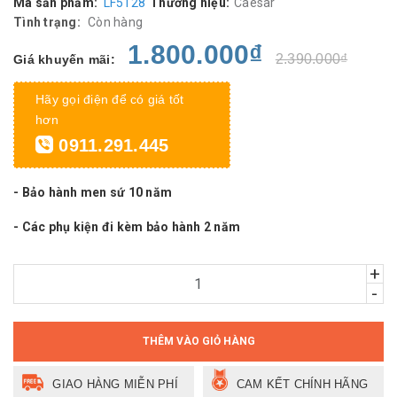
Mã sản phẩm:
LF5128
Thương hiệu:
Caesar
Tình trạng:
Còn hàng
1.800.000₫
2.390.000₫
Giá khuyến mãi:
Hãy gọi điện để có giá tốt
hơn
0911.291.445
- Bảo hành men sứ 10 năm
- Các phụ kiện đi kèm bảo hành 2 năm
+
-
THÊM VÀO GIỎ HÀNG
GIAO HÀNG MIỄN PHÍ
CAM KẾT CHÍNH HÃNG