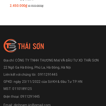
2.450.000₫
4.150.000₫
Địa chỉ:
CÔNG TY TNHH THƯƠNG MẠI VÀ ĐẦU TƯ XD THÁI SƠN
22 Ngõ Ga Hà Đông, Phú La, Hà Đông, Hà Nội
Liên kết với chúng tôi : 0911291445
GPKD: ngày 23/11/2022 của Sở KH & Đầu Tư TP. HN
MST: 0110189125
Điện thoại:
0911291445
Email:
dinhnam.iic@gmail.com