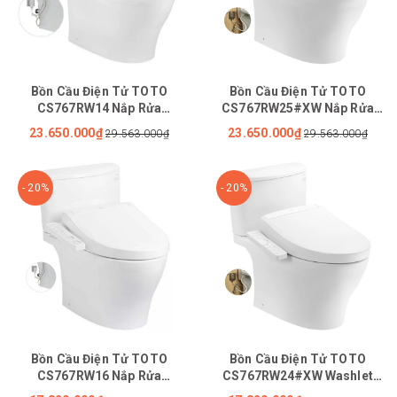
Bồn Cầu Điện Tử TOTO
Bồn Cầu Điện Tử TOTO
CS767RW14 Nắp Rửa
CS767RW25#XW Nắp Rửa
Washlet
Washlet TCF34461GAA S5
23.650.000₫
23.650.000₫
29.563.000₫
29.563.000₫
- 20%
- 20%
Bồn Cầu Điện Tử TOTO
Bồn Cầu Điện Tử TOTO
CS767RW16 Nắp Rửa
CS767RW24#XW Washlet
Washlet TCF23410AAA C2
TCF33461GAA S2