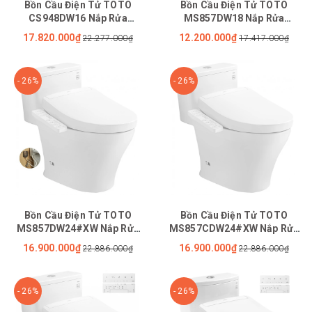
Bồn Cầu Điện Tử TOTO
Bồn Cầu Điện Tử TOTO
CS948DW16 Nắp Rửa
MS857DW18 Nắp Rửa
Washlet TCF23410AAA C2
Washlet TCF23710AAA C2
17.820.000₫
12.200.000₫
22.277.000₫
17.417.000₫
- 26%
- 26%
Bồn Cầu Điện Tử TOTO
Bồn Cầu Điện Tử TOTO
MS857DW24#XW Nắp Rửa
MS857CDW24#XW Nắp Rửa
Washlet TCF33461GAA S2
Washlet TCF33461GAA S2
16.900.000₫
16.900.000₫
22.886.000₫
22.886.000₫
Giấu Dây
- 26%
- 26%