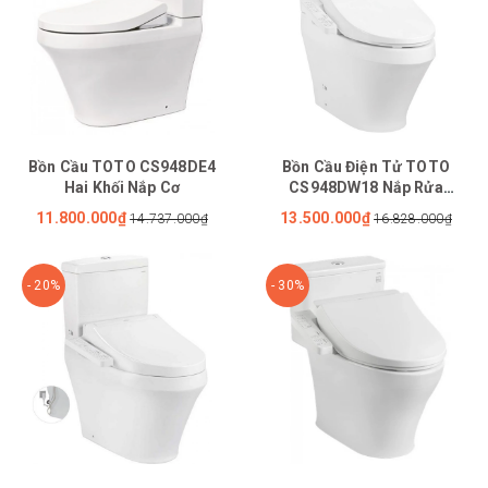
Bồn Cầu TOTO CS948DE4
Bồn Cầu Điện Tử TOTO
Hai Khối Nắp Cơ
CS948DW18 Nắp Rửa
Washlet TCF23710AAA C2
11.800.000₫
13.500.000₫
14.737.000₫
16.828.000₫
Simple
- 20%
- 30%