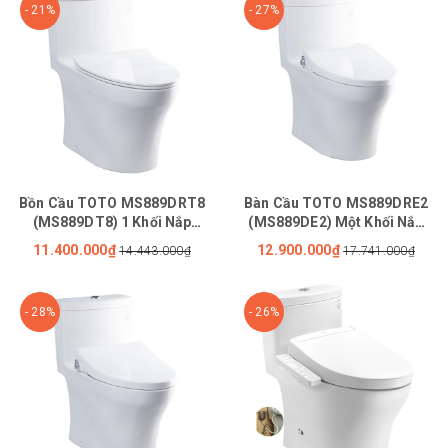
- 21%
- 27%
Bồn Cầu TOTO MS889DRT8
Bàn Cầu TOTO MS889DRE2
(MS889DT8) 1 Khối Nắp
(MS889DE2) Một Khối Nắp
TC600VS
Cơ
11.400.000₫
12.900.000₫
14.443.000₫
17.741.000₫
- 28%
- 26%