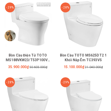
- 29%
- 28%
Bồn Cầu Điện Tử TOTO
Bồn Cầu TOTO MS625DT2 1
MS188VKW23/T53P100VR
Khối Nắp Êm TC393VS
Nắp Washlet TCF47360GAA
35.900.000₫
15.100.000₫
50.603.000₫
21.040.000₫
S7
- 28%
- 29%