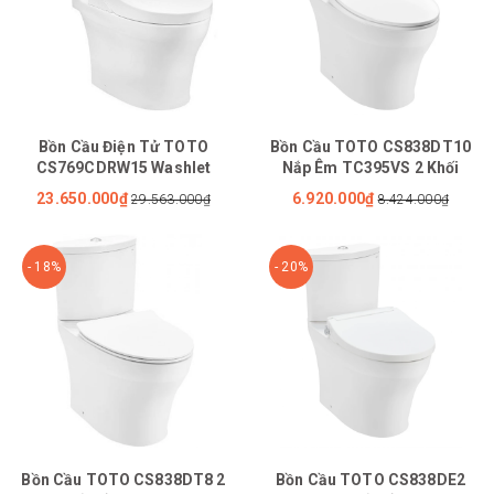
Bồn Cầu Điện Tử TOTO
Bồn Cầu TOTO CS838DT10
CS769CDRW15 Washlet
Nắp Êm TC395VS 2 Khối
23.650.000₫
6.920.000₫
29.563.000₫
8.424.000₫
- 18%
- 20%
Bồn Cầu TOTO CS838DT8 2
Bồn Cầu TOTO CS838DE2