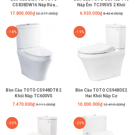
CS838DW16 Nắp Rửa
Nắp Êm TC395VS 2 Khối
Washlet TCF23410AAA C2
17.800.000₫
6.920.000₫
22.277.000₫
8.424.000₫
- 18%
- 19%
Bồn Cầu TOTO CS948DT8 2
Bồn Cầu TOTO CS948DE2
Khối Nắp TC600VS
Hai Khối Nắp Cơ
7.470.000₫
10.000.000₫
9.111.000₫
12.410.000₫
- 20%
- 20%