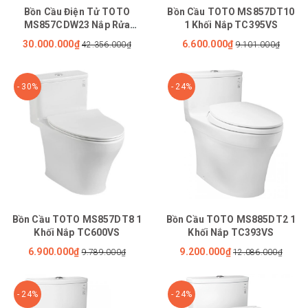
Bồn Cầu Điện Tử TOTO
Bồn Cầu TOTO MS857DT10
MS857CDW23 Nắp Rửa
1 Khối Nắp TC395VS
Washlet TCF47360GAA S7
30.000.000₫
6.600.000₫
42.356.000₫
9.101.000₫
Giấu Dây
- 30%
- 24%
Bồn Cầu TOTO MS857DT8 1
Bồn Cầu TOTO MS885DT2 1
Khối Nắp TC600VS
Khối Nắp TC393VS
6.900.000₫
9.200.000₫
9.789.000₫
12.086.000₫
- 24%
- 24%