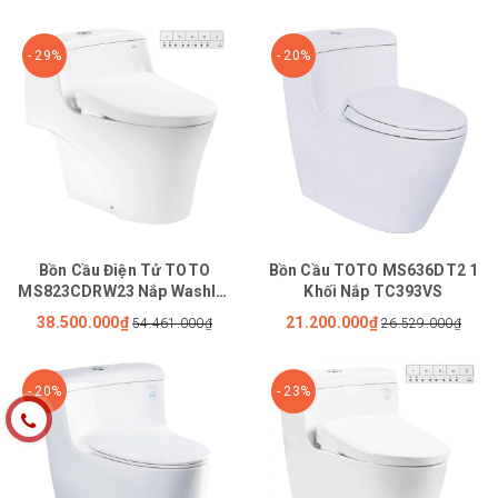
- 29%
- 20%
Bồn Cầu Điện Tử TOTO
Bồn Cầu TOTO MS636DT2 1
MS823CDRW23 Nắp Washlet
Khối Nắp TC393VS
TCF47360GAA S7 Giấu Dây
38.500.000₫
21.200.000₫
54.461.000₫
26.529.000₫
- 20%
- 23%