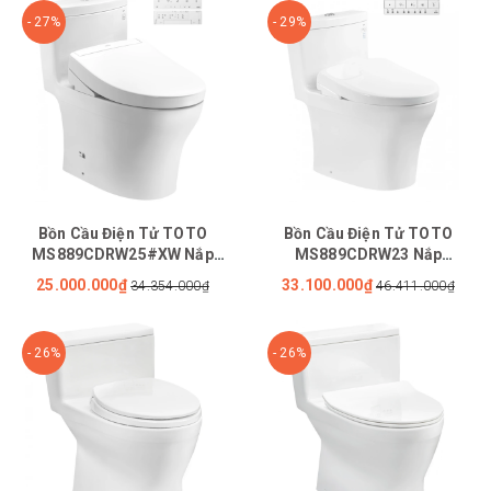
- 27%
- 29%
Bồn Cầu Điện Tử TOTO
Bồn Cầu Điện Tử TOTO
MS889CDRW25#XW Nắp
MS889CDRW23 Nắp
TCF34461GAA Dòng S5
TCF47360GAA Dòng S7 Tự
25.000.000₫
33.100.000₫
34.354.000₫
46.411.000₫
Động Đóng Mở
- 26%
- 26%