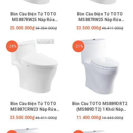
Bồn Cầu Điện Tử TOTO
Bồn Cầu Điện Tử TOTO
MS887RW25 Nắp Rửa
MS887RW25 Nắp Rửa
Washlet TCF34461GAA S5
Washlet TCF34461GAA S5
25.000.000₫
33.500.000₫
34.354.000₫
46.411.000₫
- 28%
- 21%
Bồn Cầu Điện Tử TOTO
Bồn Cầu TOTO MS889DRT2
MS887CRW23 Nắp Rửa
(MS889DT2) 1 Khối Nắp
Washlet TCF47360GAA S7
TC393VS
33.500.000₫
11.400.000₫
46.411.000₫
14.443.000₫
Giấu Dây