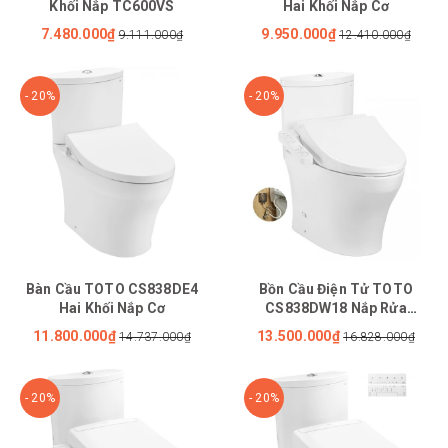
Khối Nắp TC600VS
Hai Khối Nắp Cơ
7.480.000₫
9.950.000₫
9.111.000₫
12.410.000₫
- 20%
- 20%
Bàn Cầu TOTO CS838DE4
Bồn Cầu Điện Tử TOTO
Hai Khối Nắp Cơ
CS838DW18 Nắp Rửa
Washlet TCF23710AAA C2
11.800.000₫
13.500.000₫
14.737.000₫
16.828.000₫
Simple
- 20%
- 20%