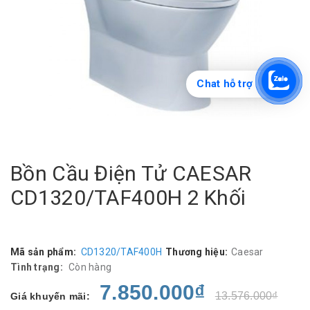
Chat hỗ trợ
Bồn Cầu Điện Tử CAESAR
CD1320/TAF400H 2 Khối
Mã sản phẩm:
CD1320/TAF400H
Thương hiệu:
Caesar
Tình trạng:
Còn hàng
7.850.000₫
13.576.000₫
Giá khuyến mãi: