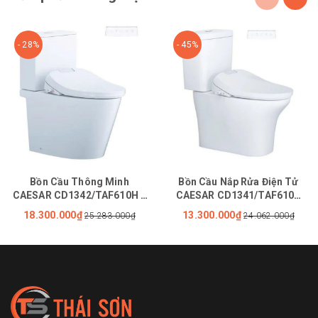
- 28%
- 45%
Bồn Cầu Thông Minh
Bồn Cầu Nắp Rửa Điện Tử
CAESAR CD1342/TAF610H 2
CAESAR CD1341/TAF610H
Khối Nắp Tự Động Đóng Mở
Tự Động Đóng Mở Nắp
18.300.000₫
13.300.000₫
25.283.000₫
24.062.000₫