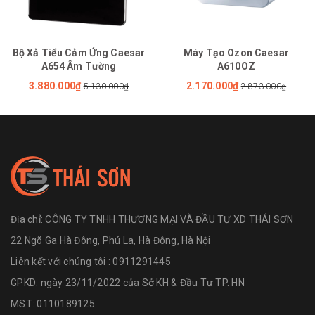
Bộ Xả Tiểu Cảm Ứng Caesar
Máy Tạo Ozon Caesar
A654 Âm Tường
A610OZ
3.880.000₫
2.170.000₫
5.130.000₫
2.873.000₫
Địa chỉ:
CÔNG TY TNHH THƯƠNG MẠI VÀ ĐẦU TƯ XD THÁI SƠN
22 Ngõ Ga Hà Đông, Phú La, Hà Đông, Hà Nội
Liên kết với chúng tôi : 0911291445
GPKD: ngày 23/11/2022 của Sở KH & Đầu Tư TP. HN
MST: 0110189125