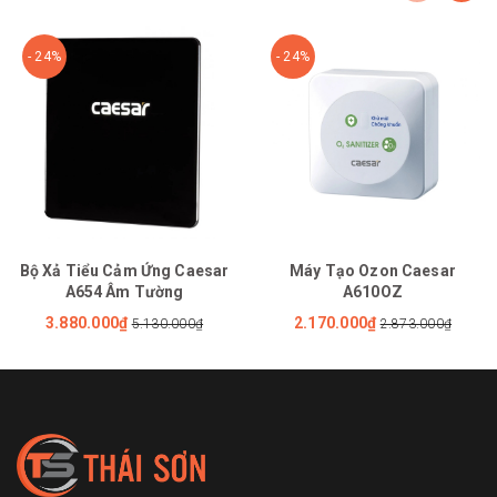
- 24%
- 24%
Bộ Xả Tiểu Cảm Ứng Caesar
Máy Tạo Ozon Caesar
A654 Âm Tường
A610OZ
3.880.000₫
2.170.000₫
5.130.000₫
2.873.000₫