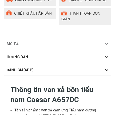
GIAO HÀNG MIỄN PHÍ
CAM KẾT CHÍNH HÃNG
CHIẾT KHẤU HẤP DẪN
THANH TOÁN ĐƠN
GIẢN
MÔ TẢ
HƯỚNG DẪN
ĐÁNH GIÁ(APP)
Thông tin van xả bồn tiểu
nam Caesar A657DC
Tên sản phẩm : Van xả cảm ứng Tiểu nam dương