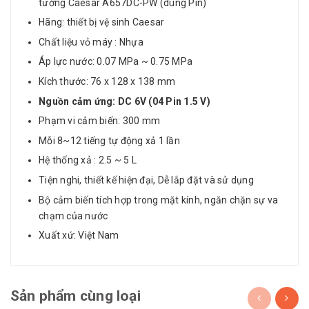
tường Caesar A657DC-PW (dùng Pin)
Hãng: thiết bị vệ sinh Caesar
Chất liệu vỏ máy : Nhựa
Áp lực nước: 0.07 MPa ~ 0.75 MPa
Kích thước: 76 x 128 x 138 mm
Nguồn cảm ứng: DC 6V (04 Pin 1.5 V)
Phạm vi cảm biến: 300 mm
Mỗi 8~12 tiếng tự động xả 1 lần
Hệ thống xả : 2.5 ~ 5 L
Tiện nghi, thiết kế hiện đại, Dễ lắp đặt và sử dụng
Bộ cảm biến tích hợp trong mặt kính, ngăn chặn sự va
chạm của nước
Xuất xứ: Việt Nam
Sản phẩm cùng loại