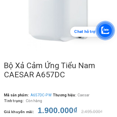
Chat hỗ trợ
Bộ Xả Cảm Ứng Tiểu Nam
CAESAR A657DC
Mã sản phẩm:
A657DC-PW
Thương hiệu:
Caesar
Tình trạng:
Còn hàng
1.900.000₫
2.495.000₫
Giá khuyến mãi: