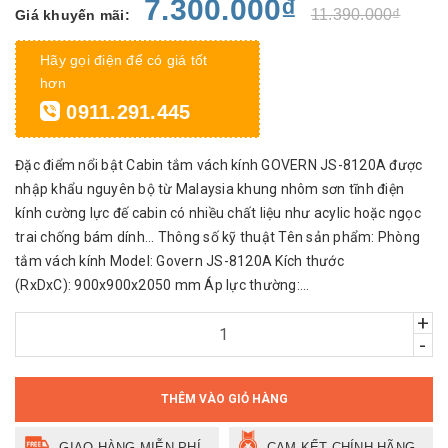
7.300.000₫
11.390.000₫
Giá khuyến mãi:
Hãy gọi điện để có giá tốt
hơn
0911.291.445
Đặc điểm nổi bật Cabin tắm vách kính GOVERN JS-8120A được
nhập khẩu nguyên bộ từ Malaysia khung nhôm sơn tĩnh điện
kính cường lực đế cabin có nhiều chất liệu như acylic hoặc ngọc
trai chống bám dính... Thông số kỹ thuật Tên sản phẩm: Phòng
tắm vách kính Model: Govern JS-8120A Kích thước
(RxDxC): 900x900x2050 mm Áp lực thường:...
+
-
THÊM VÀO GIỎ HÀNG
GIAO HÀNG MIỄN PHÍ
CAM KẾT CHÍNH HÃNG