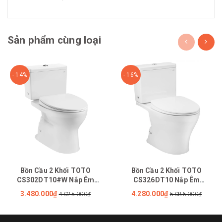
Sản phẩm cùng loại
- 14%
- 16%
Bồn Cầu 2 Khối TOTO
Bồn Cầu 2 Khối TOTO
CS302DT10#W Nắp Êm
CS326DT10 Nắp Êm
TC395VS
TC395VS
3.480.000₫
4.280.000₫
4.025.000₫
5.086.000₫