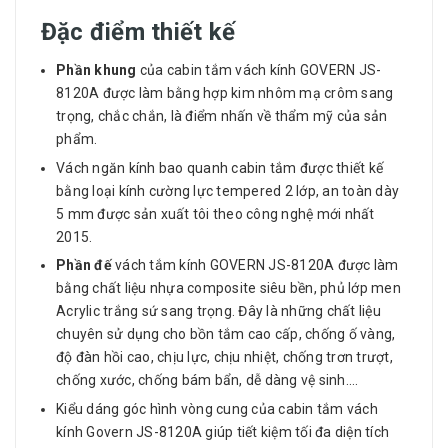
Đặc điểm thiết kế
Phần khung
của cabin tắm vách kính GOVERN JS-
8120A được làm bằng hợp kim nhôm mạ crôm sang
trọng, chắc chắn, là điểm nhấn về thẩm mỹ của sản
phẩm.
Vách ngăn kính bao quanh cabin tắm được thiết kế
bằng loại kính cường lực tempered 2 lớp, an toàn dày
5 mm được sản xuất tôi theo công nghệ mới nhất
2015.
Phần đế
vách tắm kính GOVERN JS-8120A được làm
bằng chất liệu nhựa composite siêu bền, phủ lớp men
Acrylic trắng sứ sang trọng. Đây là những chất liệu
chuyên sử dụng cho bồn tắm cao cấp, chống ố vàng,
độ đàn hồi cao, chịu lực, chịu nhiệt, chống trơn trượt,
chống xước, chống bám bẩn, dễ dàng vệ sinh….
Kiểu dáng góc hình vòng cung của cabin tắm vách
kính Govern JS-8120A giúp tiết kiệm tối đa diện tích