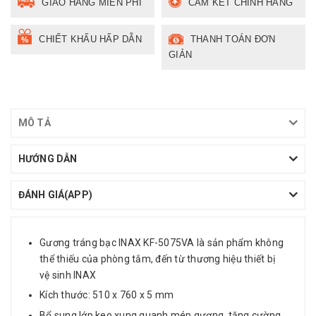
GIAO HÀNG MIỄN PHÍ
CAM KẾT CHÍNH HÃNG
CHIẾT KHẤU HẤP DẪN
THANH TOÁN ĐƠN
GIẢN
MÔ TẢ
HƯỚNG DẪN
ĐÁNH GIÁ(APP)
Gương tráng bạc INAX KF-5075VA là sản phẩm không
thể thiếu của phòng tắm, đến từ thương hiệu thiết bị
vệ sinh INAX
Kích thước: 510 x 760 x 5 mm
Bổ sung lớp keo xung quanh mép gương, tăng cường