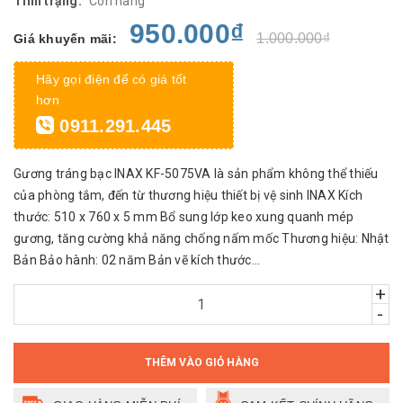
Tình trạng:
Còn hàng
950.000₫
1.000.000₫
Giá khuyến mãi:
Hãy gọi điện để có giá tốt
hơn
0911.291.445
Gương tráng bạc INAX KF-5075VA là sản phẩm không thể thiếu
của phòng tắm, đến từ thương hiệu thiết bị vệ sinh INAX Kích
thước: 510 x 760 x 5 mm Bổ sung lớp keo xung quanh mép
gương, tăng cường khả năng chống nấm mốc Thương hiệu: Nhật
Bản Bảo hành: 02 năm Bản vẽ kích thước...
+
-
THÊM VÀO GIỎ HÀNG