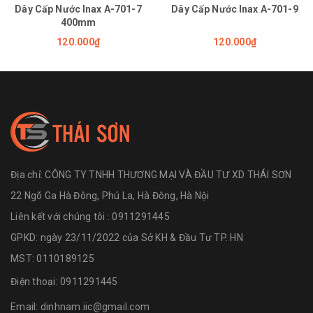
Dây Cấp Nước Inax A-701-7
Dây Cấp Nước Inax A-701-9
400mm
120.000₫
120.000₫
Địa chỉ:
CÔNG TY TNHH THƯƠNG MẠI VÀ ĐẦU TƯ XD THÁI SƠN
22 Ngõ Ga Hà Đông, Phú La, Hà Đông, Hà Nội
Liên kết với chúng tôi : 0911291445
GPKD: ngày 23/11/2022 của Sở KH & Đầu Tư TP. HN
MST: 0110189125
Điện thoại:
0911291445
Email:
dinhnam.iic@gmail.com