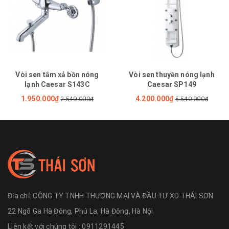
Vòi sen tắm xả bồn nóng
Vòi sen thuyền nóng lạnh
lạnh Caesar S143C
Caesar SP149
1.950.000₫
4.200.000₫
2.549.000₫
5.540.000₫
Địa chỉ:
CÔNG TY TNHH THƯƠNG MẠI VÀ ĐẦU TƯ XD THÁI SƠN
22 Ngõ Ga Hà Đông, Phú La, Hà Đông, Hà Nội
Liên kết với chúng tôi : 0911291445