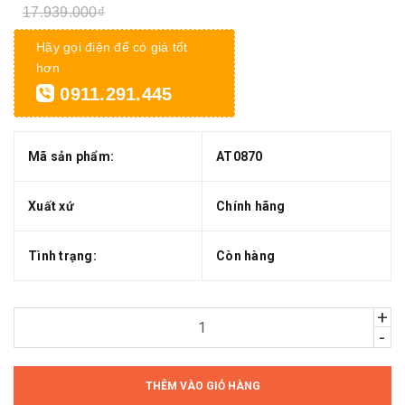
17.939.000₫
Hãy gọi điện để có giá tốt
hơn
0911.291.445
Mã sản phẩm:
AT0870
Xuất xứ
Chính hãng
Tình trạng:
Còn hàng
+
-
THÊM VÀO GIỎ HÀNG