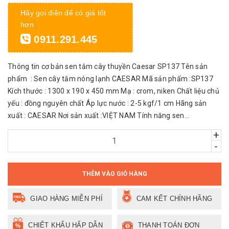
Hãy gọi điện để có giá tốt
hơn
0911.291.445
Thông tin cơ bản sen tắm cây thuyền Caesar SP137 Tên sản
phẩm : Sen cây tắm nóng lạnh CAESAR Mã sản phẩm :SP137
Kích thước : 1300 x 190 x 450 mm Mạ : crom, niken Chất liệu chủ
yếu : đồng nguyên chất Áp lực nước : 2-5 kgf/1 cm Hãng sản
xuất : CAESAR Nơi sản xuất :VIỆT NAM Tính năng sen...
+
-
THÊM VÀO GIỎ HÀNG
GIAO HÀNG MIỄN PHÍ
CAM KẾT CHÍNH HÃNG
CHIẾT KHẤU HẤP DẪN
THANH TOÁN ĐƠN