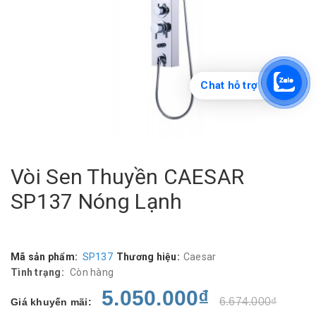
Chat hỗ trợ
Vòi Sen Thuyền CAESAR
SP137 Nóng Lạnh
Mã sản phẩm:
SP137
Thương hiệu:
Caesar
Tình trạng:
Còn hàng
5.050.000₫
6.674.000₫
Giá khuyến mãi: