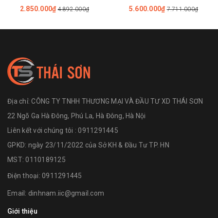
Tường
2.850.000₫
5.600.000₫
4.892.000₫
7.711.000₫
Địa chỉ:
CÔNG TY TNHH THƯƠNG MẠI VÀ ĐẦU TƯ XD THÁI SƠN
22 Ngõ Ga Hà Đông, Phú La, Hà Đông, Hà Nội
Liên kết với chúng tôi : 0911291445
GPKD: ngày 23/11/2022 của Sở KH & Đầu Tư TP. HN
MST: 0110189125
Điện thoại:
0911291445
Email:
dinhnam.iic@gmail.com
Giới thiệu