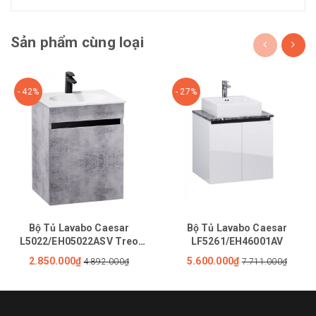
Sản phẩm cùng loại
- 42%
- 27%
Bộ Tủ Lavabo Caesar
Bộ Tủ Lavabo Caesar
L5022/EH05022ASV Treo
LF5261/EH46001AV
Tường
2.850.000₫
5.600.000₫
4.892.000₫
7.711.000₫