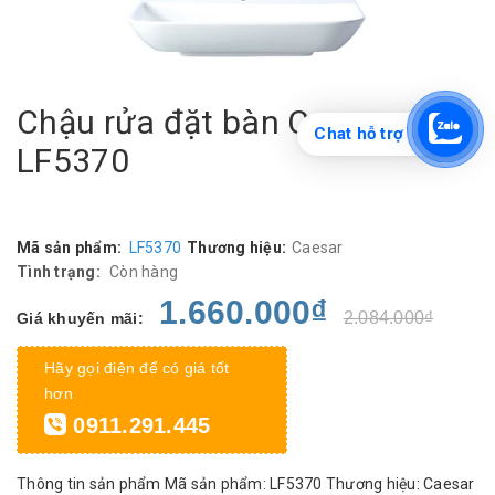
Chậu rửa đặt bàn Caesar
Chat hỗ trợ
LF5370
Mã sản phẩm:
LF5370
Thương hiệu:
Caesar
Tình trạng:
Còn hàng
1.660.000₫
2.084.000₫
Giá khuyến mãi:
Hãy gọi điện để có giá tốt
hơn
0911.291.445
Thông tin sản phẩm Mã sản phẩm: LF5370 Thương hiệu: Caesar