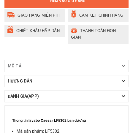
THÊM VÀO GIỎ HÀNG
GIAO HÀNG MIỄN PHÍ
CAM KẾT CHÍNH HÃNG
CHIẾT KHẤU HẤP DẪN
THANH TOÁN ĐƠN
GIẢN
MÔ TẢ
HƯỚNG DẪN
ĐÁNH GIÁ(APP)
Thông tin lavabo Caesar LF5302 bán dương
Mã sản phẩm: LF5302