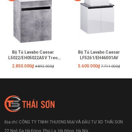
Bộ Tủ Lavabo Caesar
Bộ Tủ Lavabo Caesar
L5022/EH05022ASV Treo
LF5261/EH46001AV
Tường
2.850.000₫
5.600.000₫
4.892.000₫
7.711.000₫
Địa chỉ:
CÔNG TY TNHH THƯƠNG MẠI VÀ ĐẦU TƯ XD THÁI SƠN
22 Ngõ Ga Hà Đông, Phú La, Hà Đông, Hà Nội