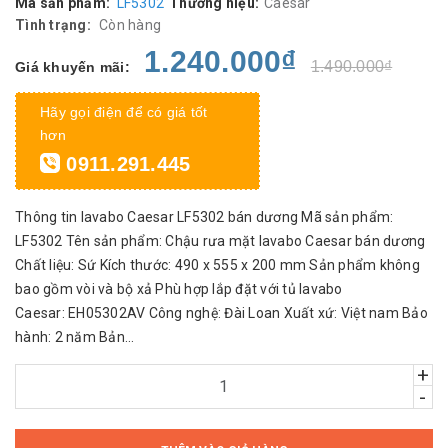
Mã sản phẩm:
LF5302
Thương hiệu:
Caesar
Tình trạng:
Còn hàng
1.240.000₫
1.490.000₫
Giá khuyến mãi:
Hãy gọi điện để có giá tốt
hơn
0911.291.445
Thông tin lavabo Caesar LF5302 bán dương Mã sản phẩm:
LF5302 Tên sản phẩm: Chậu rưa mặt lavabo Caesar bán dương
Chất liệu: Sứ Kích thước: 490 x 555 x 200 mm Sản phẩm không
bao gồm vòi và bộ xả Phù hợp lắp đặt với tủ lavabo
Caesar: EH05302AV Công nghệ: Đài Loan Xuất xứ: Việt nam Bảo
hành: 2 năm Bản...
+
-