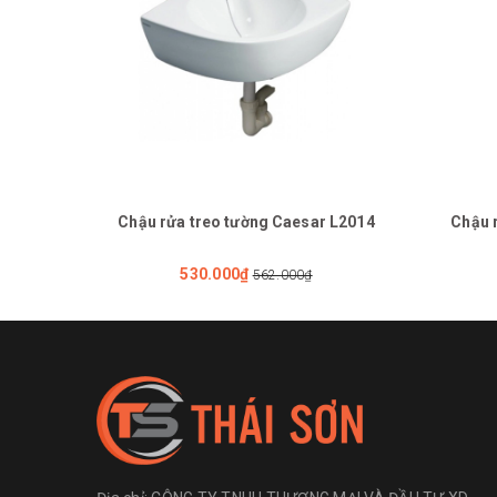
Chậu rửa treo tường Caesar L2014
Chậu 
530.000₫
562.000₫