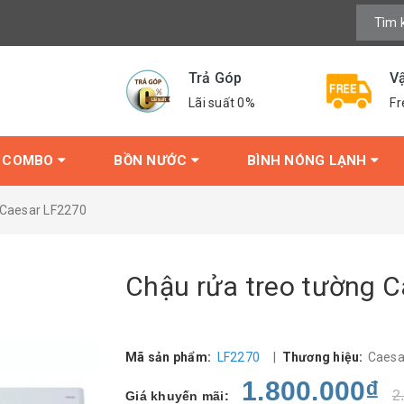
Trả Góp
V
Lãi suất 0%
Fr
COMBO
BỒN NƯỚC
BÌNH NÓNG LẠNH
 Caesar LF2270
Chậu rửa treo tường 
Mã sản phẩm:
LF2270
|
Thương hiệu:
Caes
1.800.000₫
2
Giá khuyến mãi: