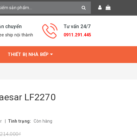
ận chuyển
Tư vấn 24/7
ee ship nội thành
0911.291.445
THIẾT BỊ NHÀ BẾP
Caesar LF2270
ar
|
Tình trạng:
Còn hàng
.214.000₫