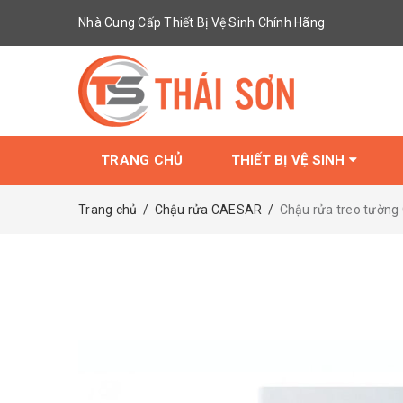
Nhà Cung Cấp Thiết Bị Vệ Sinh Chính Hãng
TRANG CHỦ
THIẾT BỊ VỆ SINH
Trang chủ
/
Chậu rửa CAESAR
/
Chậu rửa treo tường