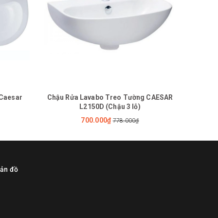
 Caesar
Chậu Rửa Lavabo Treo Tường CAESAR
Chậu 
L2150D (Chậu 3 lỗ)
700.000₫
778.000₫
ản đồ