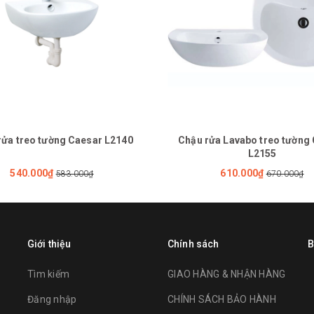
rửa treo tường Caesar L2140
Chậu rửa Lavabo treo tường
L2155
540.000₫
610.000₫
583.000₫
670.000₫
Giới thiệu
Chính sách
B
Tìm kiếm
GIAO HÀNG & NHẬN HÀNG
Đăng nhập
CHÍNH SÁCH BẢO HÀNH