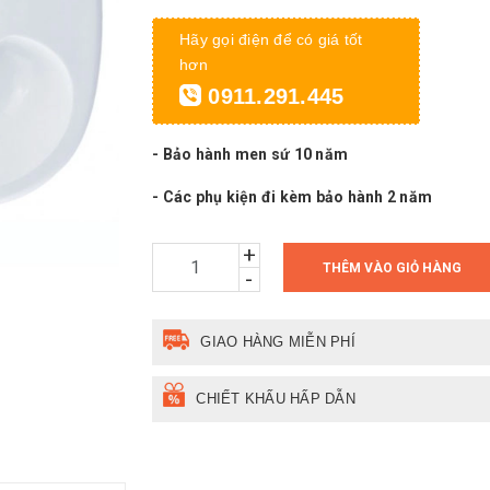
Hãy gọi điện để có giá tốt
hơn
0911.291.445
- Bảo hành men sứ 10 năm
- Các phụ kiện đi kèm bảo hành 2 năm
+
THÊM VÀO GIỎ HÀNG
-
GIAO HÀNG MIỄN PHÍ
CHIẾT KHẤU HẤP DẪN