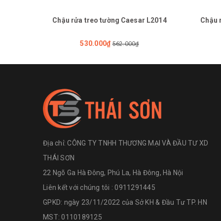
Chậu rửa treo tường Caesar L2014
Chậu 
530.000₫
562.000₫
Địa chỉ:
CÔNG TY TNHH THƯƠNG MẠI VÀ ĐẦU TƯ XD
THÁI SƠN
22 Ngõ Ga Hà Đông, Phú La, Hà Đông, Hà Nội
Liên kết với chúng tôi : 0911291445
GPKD: ngày 23/11/2022 của Sở KH & Đầu Tư TP. HN
MST: 0110189125