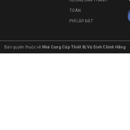
HƯỚNG DẪN THANH
TOÁN
PHÍ LẮP ĐẶT
Bản quyền thuộc về
Nhà Cung Cấp Thiết Bị Vệ Sinh Chính Hãng