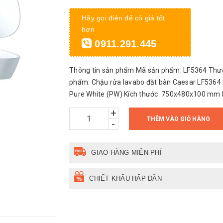
Hãy gọi điện để có giá tốt
hơn
0911.291.445
Thông tin sản phẩm Mã sản phẩm: LF5364 Thươn
phẩm: Chậu rửa lavabo đặt bàn Caesar LF5364
Pure White (PW) Kích thước: 750x480x100 mm 
+
THÊM VÀO GIỎ HÀNG
-
GIAO HÀNG MIỄN PHÍ
CHIẾT KHẤU HẤP DẪN