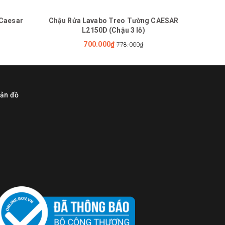
 Caesar
Chậu Rửa Lavabo Treo Tường CAESAR
Chậu 
L2150D (Chậu 3 lỗ)
700.000₫
778.000₫
ản đồ