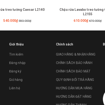
rửa treo tường Caesar L2140
Chậu rửa Lavabo treo tường
L2155
540.000₫
610.000₫
583.000₫
670.000₫
Giới thiệu
Chính sách
B
Tìm kiếm
GIAO HÀNG & NHẬN HÀNG
Đăng nhập
CHÍNH SÁCH BẢO HÀNH
Đăng ký
CHÍNH SÁCH BẢO MẬT
Giỏ hàng
QUY ĐỊNH ĐỔI TRẢ HÀNG
Liên hệ
HƯỚNG DẪN MUA HÀNG
HƯỚNG DẪN ĐẶT HÀNG