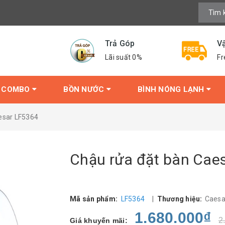
Trả Góp
V
Lãi suất 0%
Fr
COMBO
BỒN NƯỚC
BÌNH NÓNG LẠNH
esar LF5364
Chậu rửa đặt bàn Cae
Mã sản phẩm:
LF5364
|
Thương hiệu:
Caes
1.680.000₫
2
Giá khuyến mãi: