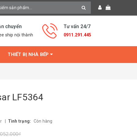
ận chuyển
Tư vấn 24/7
ee ship nội thành
0911.291.445
THIẾT BỊ NHÀ BẾP
sar LF5364
ar
|
Tình trạng:
Còn hàng
.052.000₫