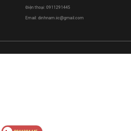
Điện thoại:
0911291445
Email:
dinhnam.iic@gmail.com