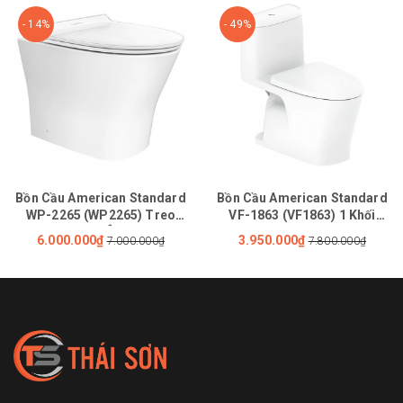
- 14%
- 49%
Bồn Cầu American Standard
Bồn Cầu American Standard
WP-2265 (WP2265) Treo
VF-1863 (VF1863) 1 Khối
Tường Nắp Êm Loven
LOVEN Xả Xoáy Kép
6.000.000₫
3.950.000₫
7.000.000₫
7.800.000₫