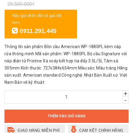
29.500.000₫
Hãy gọi điện để có giá tốt
hơn
0911.291.445
Thông tín sản phẩm Bồn cầu American WP-1880PL kèm nắp
rửa thông minh Mã sản phẩm: WP-1880PL Bộ cầu Signature với
nắp điện tử Pristine Xả xoáy kết hợp tia đẩy 3.5L/5L Tâm xả:
305mm Kích thước: 727x384x654mm Màu sắc: Màu trắng Hãng
sản xuất: American standard Công nghệ: Nhật Bản Xuất xứ: Việt
Nam Bản vẽ kỹ thuật:
+
-
THÊM VÀO GIỎ HÀNG
GIAO HÀNG MIỄN PHÍ
CAM KẾT CHÍNH HÃNG