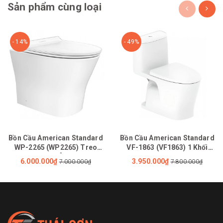
Sản phẩm cùng loại
- 14%
- 49%
Bồn Cầu American Standard
Bồn Cầu American Standard
WP-2265 (WP2265) Treo
VF-1863 (VF1863) 1 Khối
Tường Nắp Êm Loven
LOVEN Xả Xoáy Kép
6.000.000₫
3.950.000₫
7.000.000₫
7.800.000₫