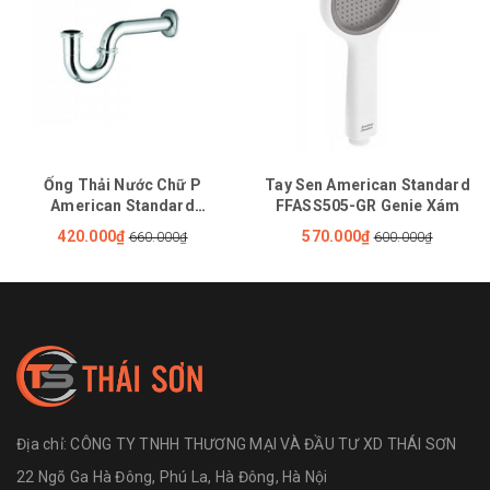
Ống Thải Nước Chữ P
Tay Sen American Standard
American Standard
FFASS505-GR Genie Xám
FFAS3939E 340mm
420.000₫
570.000₫
660.000₫
600.000₫
Địa chỉ:
CÔNG TY TNHH THƯƠNG MẠI VÀ ĐẦU TƯ XD THÁI SƠN
22 Ngõ Ga Hà Đông, Phú La, Hà Đông, Hà Nội