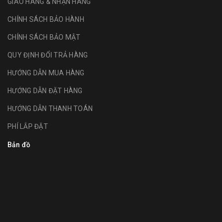
GIAO HÀNG & NHẬN HÀNG
CHÍNH SÁCH BẢO HÀNH
CHÍNH SÁCH BẢO MẬT
QUY ĐỊNH ĐỔI TRẢ HÀNG
HƯỚNG DẪN MUA HÀNG
HƯỚNG DẪN ĐẶT HÀNG
HƯỚNG DẪN THANH TOÁN
PHÍ LẮP ĐẶT
Bản đồ