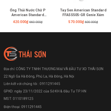
Ống Thải Nước Chữ P
Tay Sen American Standard
American Standard
FFASS505-GR Genie Xám
FFAS3939E 340mm
420.000₫
570.000₫
660.000₫
600.000₫
Địa chỉ:
CÔNG TY TNHH THƯƠNG MẠI VÀ ĐẦU TƯ XD THÁI SƠN
22 Ngõ Ga Hà Đông, Phú La, Hà Đông, Hà Nội
Liên kết với chúng tôi : 0911291445
GPKD: ngày 23/11/2022 của Sở KH & Đầu Tư TP. HN
MST: 0110189125
Điện thoại:
0911291445