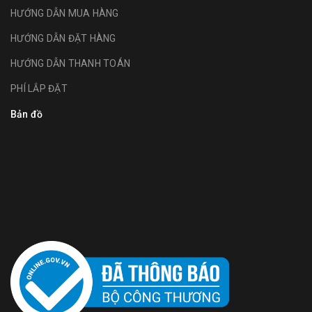
HƯỚNG DẪN MUA HÀNG
HƯỚNG DẪN ĐẶT HÀNG
HƯỚNG DẪN THANH TOÁN
PHÍ LẮP ĐẶT
Bản đồ