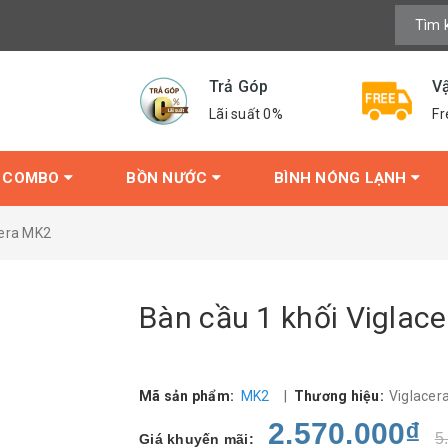
Trả Góp
V
Lãi suất 0%
Fr
COMBO
BỒN NƯỚC
BÌNH NÓNG LẠNH
cera MK2
Bàn cầu 1 khối Viglac
Mã sản phẩm:
MK2
|
Thương hiệu:
Viglacer
2.570.000₫
5
Giá khuyến mãi: