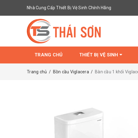
Nhà Cung Cấp Thiết Bị Vệ Sinh Chính Hãng
TRANG CHỦ
THIẾT BỊ VỆ SINH
Trang chủ
/
Bồn cầu Viglacera
/
Bàn cầu 1 khối Vigla