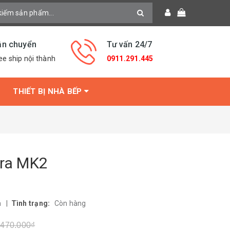
ận chuyển
Tư vấn 24/7
ee ship nội thành
0911.291.445
THIẾT BỊ NHÀ BẾP
era MK2
a
|
Tình trạng:
Còn hàng
.470.000₫