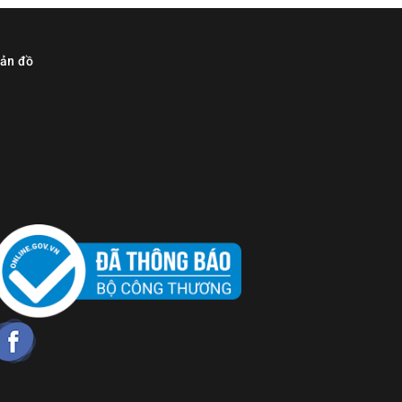
ản đồ