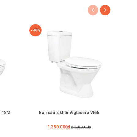
- 48%
- 48%
VT18M
Bàn cầu 2 khối Viglacera VI66
Bàn
1.350.000₫
2.600.000₫