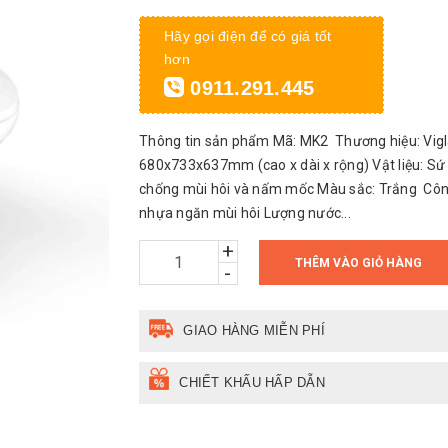
Hãy gọi điện để có giá tốt
hơn
0911.291.445
Thông tin sản phẩm Mã: MK2 Thương hiệu: Vigla
680x733x637mm (cao x dài x rộng) Vật liệu: Sứ
chống mùi hôi và nấm mốc Màu sắc: Trắng Công
nhựa ngăn mùi hôi Lượng nước...
+
THÊM VÀO GIỎ HÀNG
-
GIAO HÀNG MIỄN PHÍ
CHIẾT KHẤU HẤP DẪN