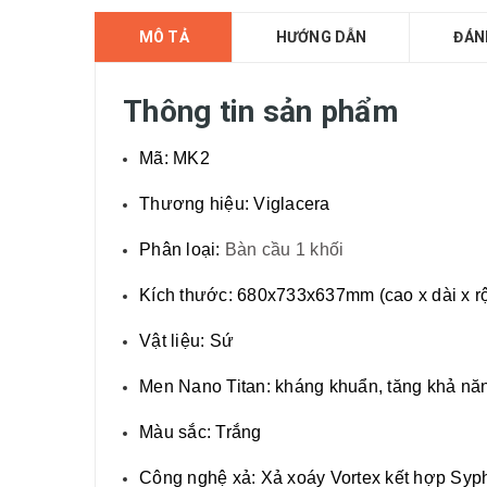
MÔ TẢ
HƯỚNG DẪN
ĐÁN
Thông tin sản phẩm
Mã: MK2
Thương hiệu: Viglacera
Phân loại:
Bàn cầu 1 khối
Kích thước: 680x733x637mm (cao x dài x r
Vật liệu: Sứ
Men Nano Titan: kháng khuẩn, tăng khả nă
Màu sắc: Trắng
Công nghệ xả: Xả xoáy Vortex kết hợp Syph