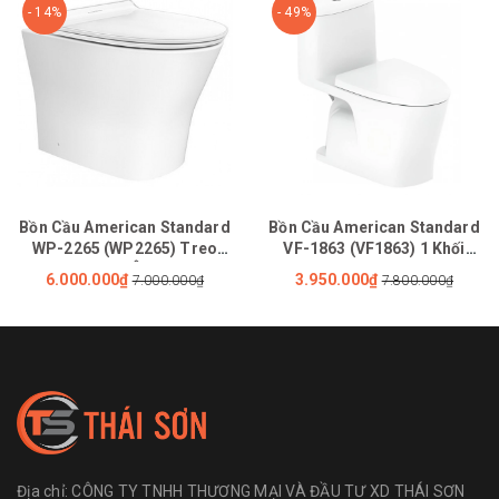
- 14%
- 49%
Bồn Cầu American Standard
Bồn Cầu American Standard
WP-2265 (WP2265) Treo
VF-1863 (VF1863) 1 Khối
Tường Nắp Êm Loven
LOVEN Xả Xoáy Kép
6.000.000₫
3.950.000₫
7.000.000₫
7.800.000₫
Địa chỉ:
CÔNG TY TNHH THƯƠNG MẠI VÀ ĐẦU TƯ XD THÁI SƠN