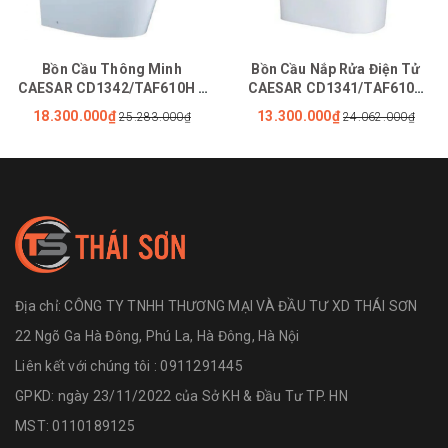
Bồn Cầu Thông Minh
Bồn Cầu Nắp Rửa Điện Tử
CAESAR CD1342/TAF610H 2
CAESAR CD1341/TAF610H
Khối Nắp Tự Động Đóng Mở
Tự Động Đóng Mở Nắp
18.300.000₫
13.300.000₫
25.283.000₫
24.062.000₫
Địa chỉ:
CÔNG TY TNHH THƯƠNG MẠI VÀ ĐẦU TƯ XD THÁI SƠN
22 Ngõ Ga Hà Đông, Phú La, Hà Đông, Hà Nội
Liên kết với chúng tôi : 0911291445
GPKD: ngày 23/11/2022 của Sở KH & Đầu Tư TP. HN
MST: 0110189125