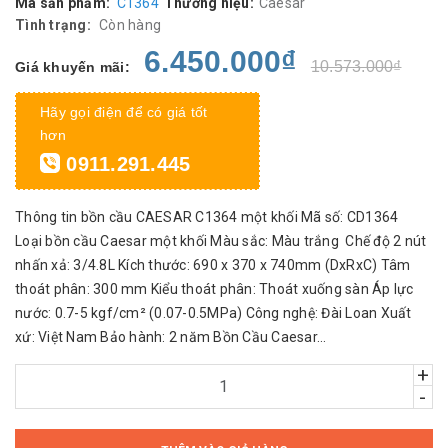
Mã sản phẩm:
C1364
Thương hiệu:
Caesar
Tình trạng:
Còn hàng
6.450.000₫
10.573.000₫
Giá khuyến mãi:
Hãy gọi điện để có giá tốt
hơn
0911.291.445
Thông tin bồn cầu CAESAR C1364 một khối Mã số: CD1364
Loại bồn cầu Caesar một khối Màu sắc: Màu trắng Chế độ 2 nút
nhấn xả: 3/4.8L Kích thước: 690 x 370 x 740mm (DxRxC) Tâm
thoát phân: 300 mm Kiểu thoát phân: Thoát xuống sàn Áp lực
nước: 0.7-5 kgf/cm² (0.07-0.5MPa) Công nghệ: Đài Loan Xuất
xứ: Việt Nam Bảo hành: 2 năm Bồn Cầu Caesar...
+
-