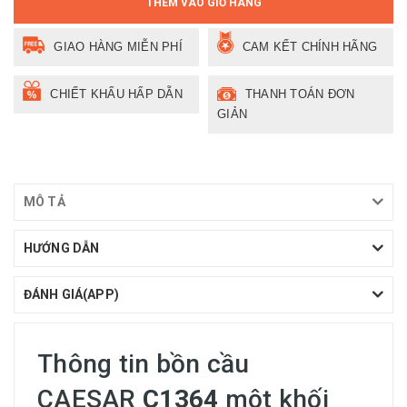
THÊM VÀO GIỎ HÀNG
GIAO HÀNG MIỄN PHÍ
CAM KẾT CHÍNH HÃNG
CHIẾT KHẤU HẤP DẪN
THANH TOÁN ĐƠN
GIẢN
MÔ TẢ
HƯỚNG DẪN
ĐÁNH GIÁ(APP)
Thông tin bồn cầu
CAESAR
C1364
một khối