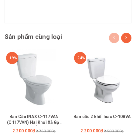
Sản phẩm cùng loại
- 19%
- 24%
Bàn Cầu INAX C-117VAN
Bàn cầu 2 khối Inax C-108VA
(C117VAN) Hai Khối Xả Gạt
Nắp Êm
2.200.000₫
2.200.000₫
2.730.000₫
2.900.000₫