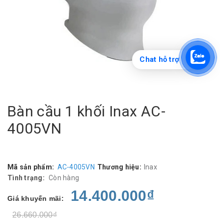
Chat hỗ trợ
Bàn cầu 1 khối Inax AC-
4005VN
Mã sản phẩm:
AC-4005VN
Thương hiệu:
Inax
Tình trạng:
Còn hàng
14.400.000₫
Giá khuyến mãi:
26.660.000₫