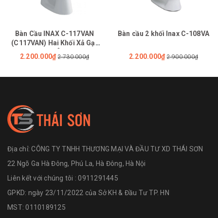
Bàn Cầu INAX C-117VAN
Bàn cầu 2 khối Inax C-108VA
(C117VAN) Hai Khối Xả Gạt
Nắp Êm
2.200.000₫
2.200.000₫
2.730.000₫
2.900.000₫
Địa chỉ:
CÔNG TY TNHH THƯƠNG MẠI VÀ ĐẦU TƯ XD THÁI SƠN
22 Ngõ Ga Hà Đông, Phú La, Hà Đông, Hà Nội
Liên kết với chúng tôi : 0911291445
GPKD: ngày 23/11/2022 của Sở KH & Đầu Tư TP. HN
MST: 0110189125