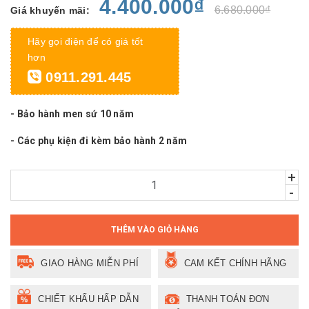
4.400.000₫
6.680.000₫
Giá khuyến mãi:
Hãy gọi điện để có giá tốt
hơn
0911.291.445
- Bảo hành men sứ 10 năm
- Các phụ kiện đi kèm bảo hành 2 năm
+
-
THÊM VÀO GIỎ HÀNG
GIAO HÀNG MIỄN PHÍ
CAM KẾT CHÍNH HÃNG
CHIẾT KHẤU HẤP DẪN
THANH TOÁN ĐƠN