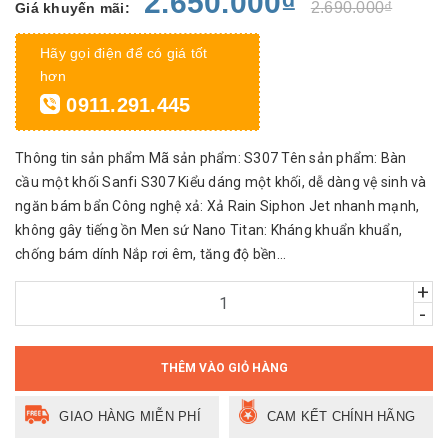
2.650.000₫
2.690.000₫
Giá khuyến mãi:
Hãy gọi điện để có giá tốt
hơn
0911.291.445
Thông tin sản phẩm Mã sản phẩm: S307 Tên sản phẩm: Bàn
cầu một khối Sanfi S307 Kiểu dáng một khối, dễ dàng vệ sinh và
ngăn bám bẩn Công nghệ xả: Xả Rain Siphon Jet nhanh mạnh,
không gây tiếng ồn Men sứ Nano Titan: Kháng khuẩn khuẩn,
chống bám dính Nắp rơi êm, tăng độ bền...
+
-
THÊM VÀO GIỎ HÀNG
GIAO HÀNG MIỄN PHÍ
CAM KẾT CHÍNH HÃNG