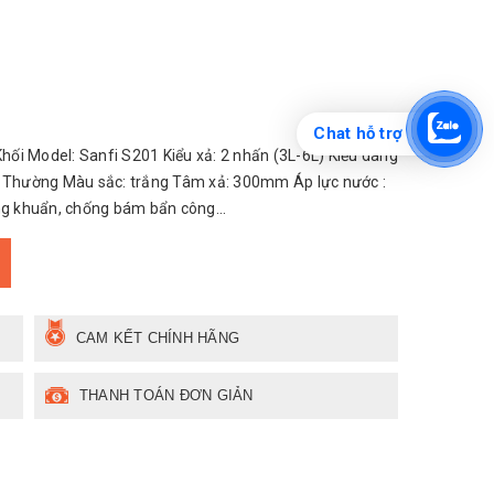
Chat hỗ trợ
ối Model: Sanfi S201 Kiểu xả: 2 nhấn (3L-6L) Kiểu dáng
 Rơi Thường Màu sắc: trắng Tâm xả: 300mm Áp lực nước :
ng khuẩn, chống bám bẩn công...
CAM KẾT CHÍNH HÃNG
THANH TOÁN ĐƠN GIẢN