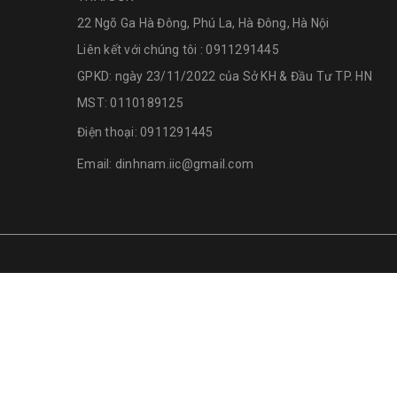
22 Ngõ Ga Hà Đông, Phú La, Hà Đông, Hà Nội
Liên kết với chúng tôi : 0911291445
GPKD: ngày 23/11/2022 của Sở KH & Đầu Tư TP. HN
MST: 0110189125
Điện thoại:
0911291445
Email:
dinhnam.iic@gmail.com