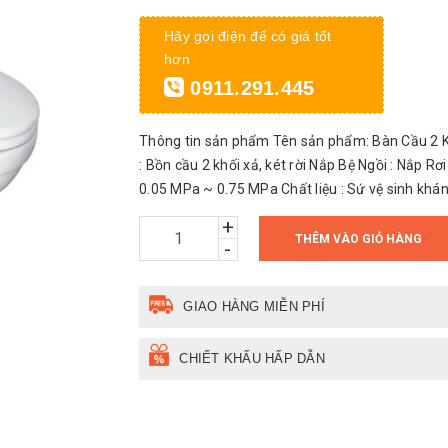
Hãy gọi điện để có giá tốt
hơn
0911.291.445
Thông tin sản phẩm Tên sản phẩm: Bàn Cầu 2 Kh
: Bồn cầu 2 khối xả, két rời Nắp Bệ Ngồi : Nắp
0.05 MPa ~ 0.75 MPa Chất liệu : Sứ vệ sinh khá
+
THÊM VÀO GIỎ HÀNG
-
GIAO HÀNG MIỄN PHÍ
CHIẾT KHẤU HẤP DẪN