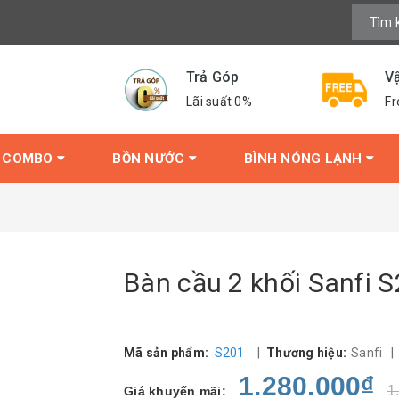
Trả Góp
V
Lãi suất 0%
Fr
COMBO
BỒN NƯỚC
BÌNH NÓNG LẠNH
Bàn cầu 2 khối Sanfi 
Mã sản phẩm:
S201
|
Thương hiệu:
Sanfi
1.280.000₫
1
Giá khuyến mãi: