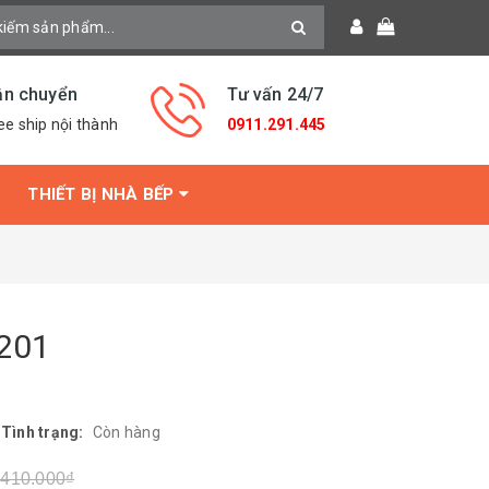
ận chuyển
Tư vấn 24/7
ee ship nội thành
0911.291.445
THIẾT BỊ NHÀ BẾP
S201
|
Tình trạng:
Còn hàng
.410.000₫