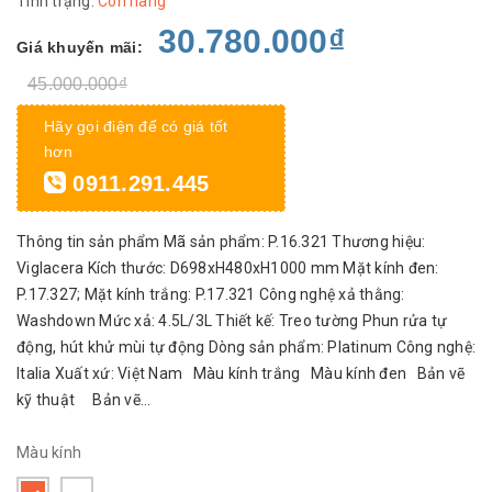
Tình trạng:
Còn hàng
30.780.000₫
Giá khuyến mãi:
45.000.000₫
Hãy gọi điện để có giá tốt
hơn
0911.291.445
Thông tin sản phẩm Mã sản phẩm: P.16.321 Thương hiệu:
Viglacera Kích thước: D698xH480xH1000 mm Mặt kính đen:
P.17.327; Mặt kính trắng: P.17.321 Công nghệ xả thằng:
Washdown Mức xả: 4.5L/3L Thiết kế: Treo tường Phun rửa tự
động, hút khử mùi tự động Dòng sản phẩm: Platinum Công nghệ:
Italia Xuất xứ: Việt Nam Màu kính trắng Màu kính đen Bản vẽ
kỹ thuật Bản vẽ...
Màu kính