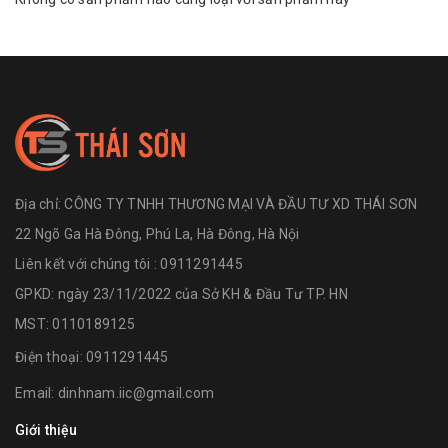
Địa chỉ:
CÔNG TY TNHH THƯƠNG MẠI VÀ ĐẦU TƯ XD THÁI SƠN
22 Ngõ Ga Hà Đông, Phú La, Hà Đông, Hà Nội
Liên kết với chúng tôi : 0911291445
GPKD: ngày 23/11/2022 của Sở KH & Đầu Tư TP. HN
MST: 0110189125
Điện thoại:
0911291445
Email:
dinhnam.iic@gmail.com
Giới thiệu