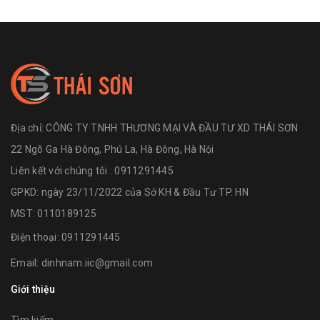
Địa chỉ:
CÔNG TY TNHH THƯƠNG MẠI VÀ ĐẦU TƯ XD THÁI SƠN
22 Ngõ Ga Hà Đông, Phú La, Hà Đông, Hà Nội
Liên kết với chúng tôi : 0911291445
GPKD: ngày 23/11/2022 của Sở KH & Đầu Tư TP. HN
MST: 0110189125
Điện thoại:
0911291445
Email:
dinhnam.iic@gmail.com
Giới thiệu
Tìm kiếm