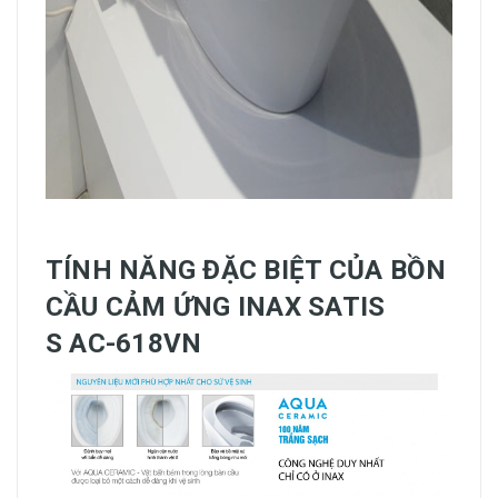
TÍNH NĂNG ĐẶC BIỆT CỦA BỒN
CẦU CẢM ỨNG INAX SATIS
S AC-618VN