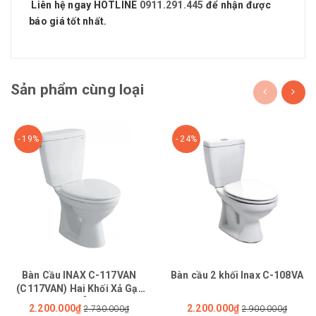
Liên hệ ngay HOTLINE
0911.291.445
để nhận được
báo giá tốt nhất.
Sản phẩm cùng loại
- 19%
- 24%
Bàn Cầu INAX C-117VAN
Bàn cầu 2 khối Inax C-108VA
(C117VAN) Hai Khối Xả Gạt
Nắp Êm
2.200.000₫
2.200.000₫
2.730.000₫
2.900.000₫