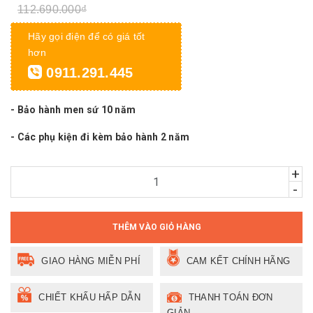
112.690.000₫
Hãy gọi điện để có giá tốt
hơn
0911.291.445
- Bảo hành men sứ 10 năm
- Các phụ kiện đi kèm bảo hành 2 năm
+
-
THÊM VÀO GIỎ HÀNG
GIAO HÀNG MIỄN PHÍ
CAM KẾT CHÍNH HÃNG
CHIẾT KHẤU HẤP DẪN
THANH TOÁN ĐƠN
GIẢN