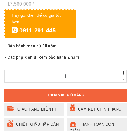
17.560.000₫
Hãy gọi điện để có giá tốt
hơn
0911.291.445
- Bảo hành men sứ 10 năm
- Các phụ kiện đi kèm bảo hành 2 năm
+
-
THÊM VÀO GIỎ HÀNG
GIAO HÀNG MIỄN PHÍ
CAM KẾT CHÍNH HÃNG
CHIẾT KHẤU HẤP DẪN
THANH TOÁN ĐƠN
GIẢN