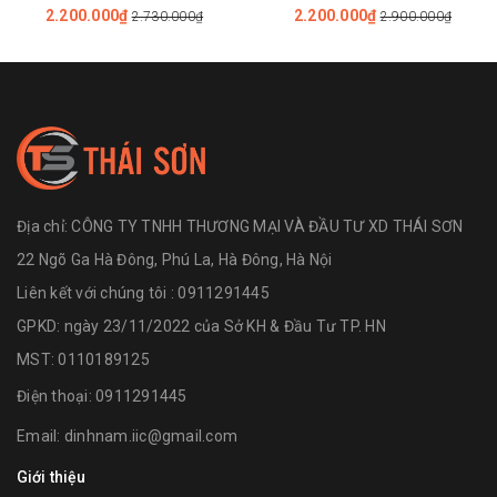
Nắp Êm
2.200.000₫
2.200.000₫
2.730.000₫
2.900.000₫
Địa chỉ:
CÔNG TY TNHH THƯƠNG MẠI VÀ ĐẦU TƯ XD THÁI SƠN
22 Ngõ Ga Hà Đông, Phú La, Hà Đông, Hà Nội
Liên kết với chúng tôi : 0911291445
GPKD: ngày 23/11/2022 của Sở KH & Đầu Tư TP. HN
MST: 0110189125
Điện thoại:
0911291445
Email:
dinhnam.iic@gmail.com
Giới thiệu