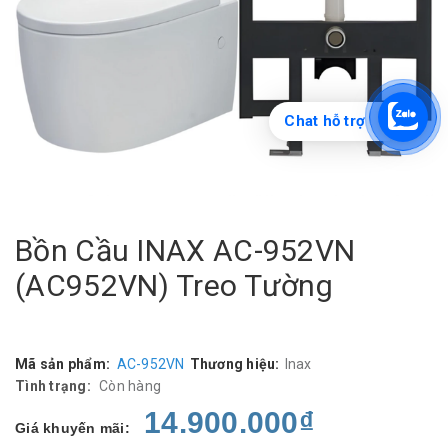
Chat hỗ trợ
Bồn Cầu INAX AC-952VN
(AC952VN) Treo Tường
Mã sản phẩm:
AC-952VN
Thương hiệu:
Inax
Tình trạng:
Còn hàng
14.900.000₫
Giá khuyến mãi: