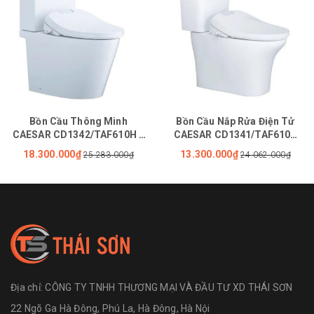
Bồn Cầu Thông Minh
Bồn Cầu Nắp Rửa Điện Tử
CAESAR CD1342/TAF610H 2
CAESAR CD1341/TAF610H
Khối Nắp Tự Động Đóng Mở
Tự Động Đóng Mở Nắp
18.300.000₫
13.300.000₫
25.283.000₫
24.062.000₫
Địa chỉ:
CÔNG TY TNHH THƯƠNG MẠI VÀ ĐẦU TƯ XD THÁI SƠN
22 Ngõ Ga Hà Đông, Phú La, Hà Đông, Hà Nội