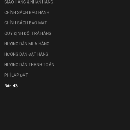
GIAO HÀNG & NHẬN HÀNG
CHÍNH SÁCH BẢO HÀNH
CHÍNH SÁCH BẢO MẬT
QUY ĐỊNH ĐỔI TRẢ HÀNG
HƯỚNG DẪN MUA HÀNG
HƯỚNG DẪN ĐẶT HÀNG
HƯỚNG DẪN THANH TOÁN
PHÍ LẮP ĐẶT
Bản đồ