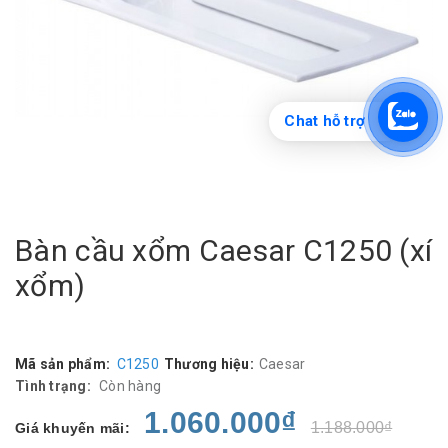
Chat hỗ trợ
Bàn cầu xổm Caesar C1250 (xí
xổm)
Mã sản phẩm:
C1250
Thương hiệu:
Caesar
Tình trạng:
Còn hàng
1.060.000₫
1.188.000₫
Giá khuyến mãi: