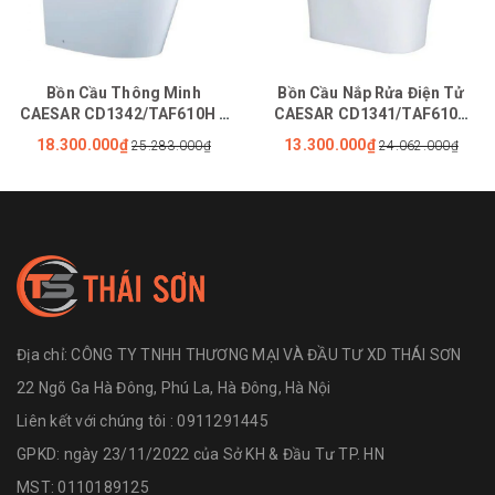
Bồn Cầu Thông Minh
Bồn Cầu Nắp Rửa Điện Tử
CAESAR CD1342/TAF610H 2
CAESAR CD1341/TAF610H
Khối Nắp Tự Động Đóng Mở
Tự Động Đóng Mở Nắp
18.300.000₫
13.300.000₫
25.283.000₫
24.062.000₫
Địa chỉ:
CÔNG TY TNHH THƯƠNG MẠI VÀ ĐẦU TƯ XD THÁI SƠN
22 Ngõ Ga Hà Đông, Phú La, Hà Đông, Hà Nội
Liên kết với chúng tôi : 0911291445
GPKD: ngày 23/11/2022 của Sở KH & Đầu Tư TP. HN
MST: 0110189125