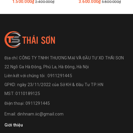
1.500.000₫
3.600.000₫
2.400.000₫
5.800.000₫
Dây Agate
Địa chỉ:
CÔNG TY TNHH THƯƠNG MẠI VÀ ĐẦU TƯ XD THÁI SƠN
22 Ngõ Ga Hà Đông, Phú La, Hà Đông, Hà Nội
Liên kết với chúng tôi : 0911291445
GPKD: ngày 23/11/2022 của Sở KH & Đầu Tư TP. HN
MST: 0110189125
Điện thoại:
0911291445
Email:
dinhnam.iic@gmail.com
Giới thiệu