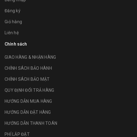
Đăng ký
Giỏ hàng
Liên hệ
Chính sách
GIAO HÀNG & NHẬN HÀNG
CHÍNH SÁCH BẢO HÀNH
CHÍNH SÁCH BẢO MẬT
QUY ĐỊNH ĐỔI TRẢ HÀNG
HƯỚNG DẪN MUA HÀNG
HƯỚNG DẪN ĐẶT HÀNG
HƯỚNG DẪN THANH TOÁN
PHÍ LẮP ĐẶT