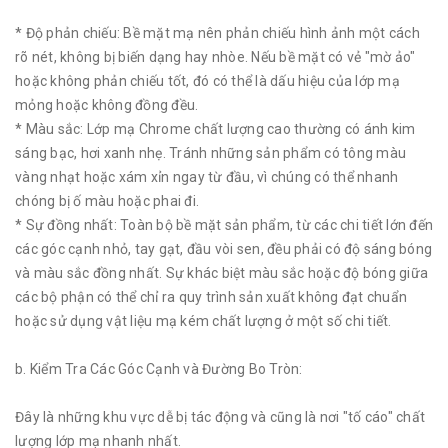
* Độ phản chiếu: Bề mặt mạ nên phản chiếu hình ảnh một cách
rõ nét, không bị biến dạng hay nhòe. Nếu bề mặt có vẻ "mờ ảo"
hoặc không phản chiếu tốt, đó có thể là dấu hiệu của lớp mạ
mỏng hoặc không đồng đều.
* Màu sắc: Lớp mạ Chrome chất lượng cao thường có ánh kim
sáng bạc, hơi xanh nhẹ. Tránh những sản phẩm có tông màu
vàng nhạt hoặc xám xỉn ngay từ đầu, vì chúng có thể nhanh
chóng bị ố màu hoặc phai đi.
* Sự đồng nhất: Toàn bộ bề mặt sản phẩm, từ các chi tiết lớn đến
các góc cạnh nhỏ, tay gạt, đầu vòi sen, đều phải có độ sáng bóng
và màu sắc đồng nhất. Sự khác biệt màu sắc hoặc độ bóng giữa
các bộ phận có thể chỉ ra quy trình sản xuất không đạt chuẩn
hoặc sử dụng vật liệu mạ kém chất lượng ở một số chi tiết.
b. Kiểm Tra Các Góc Cạnh và Đường Bo Tròn:
Đây là những khu vực dễ bị tác động và cũng là nơi "tố cáo" chất
lượng lớp mạ nhanh nhất.