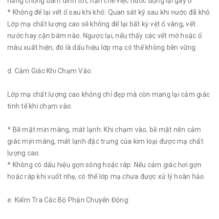
năng chống bám dính tốt, hạn chế việc nước đọng lại gây ố.
* Không để lại vết ố sau khi khô: Quan sát kỹ sau khi nước đã khô.
Lớp mạ chất lượng cao sẽ không để lại bất kỳ vệt ố vàng, vết
nước hay cặn bám nào. Ngược lại, nếu thấy các vết mờ hoặc ố
màu xuất hiện, đó là dấu hiệu lớp mạ có thể không bền vững.
d. Cảm Giác Khi Chạm Vào:
Lớp mạ chất lượng cao không chỉ đẹp mà còn mang lại cảm giác
tinh tế khi chạm vào.
* Bề mặt mịn màng, mát lạnh: Khi chạm vào, bề mặt nên cảm
giác mịn màng, mát lạnh đặc trưng của kim loại được mạ chất
lượng cao.
* Không có dấu hiệu gợn sóng hoặc ráp: Nếu cảm giác hơi gợn
hoặc ráp khi vuốt nhẹ, có thể lớp mạ chưa được xử lý hoàn hảo.
e. Kiểm Tra Các Bộ Phận Chuyển Động: