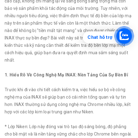
cao cấp, không chỉ mang lại vẻ sáng bóng sang trọng mà còn
bảo vệ sản phẩm khỏi tác động của môi trường. Tuy nhiên, với
nhiều người tiêu dùng, việc thẩm định thực tế độ bền của lớp mạ
này trên sản phẩm thực tế vẫn còn là một thách thức. Làm thế
nào để không bị "tiền mất tật mang" và chọn được chiếc sen tắm
Chat hỗ trợ
INAX thực sự bền đẹp? Bài viết này sẽ trang bị cho bạn những
kiến thức và kỹ năng cần thiết để kiểm tra độ bền lớp mạ một
cách hiệu quả, giúp bạn đưa ra quyết định mua sắm sáng suốt
nhất.
1. Hiểu Rõ Về Công Nghệ Mạ INAX: Nền Tảng Của Sự Bền Bỉ
Trước khi đi vào chi tiết cách kiểm tra, việc hiểu sơ bộ về công
nghệ mạ của INAX sẽ giúp bạn có cái nhìn tổng quan và tự tin
hơn. INAX thường sử dụng công nghệ mạ Chrome nhiều lớp, kết
hợp với các lớp kim loại trung gian như Niken.
* Lớp Niken: Lớp này đóng vai trò tạo độ sáng bóng, độ phẳng
cho bề mặt và là nền tảng vững chắc cho lớp Chrome bên ngoài.