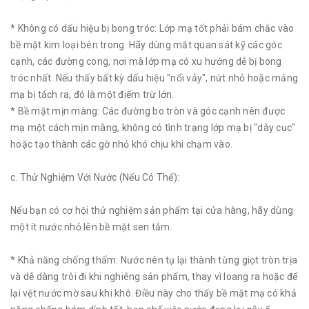
* Không có dấu hiệu bị bong tróc: Lớp mạ tốt phải bám chắc vào
bề mặt kim loại bên trong. Hãy dùng mắt quan sát kỹ các góc
cạnh, các đường cong, nơi mà lớp mạ có xu hướng dễ bị bong
tróc nhất. Nếu thấy bất kỳ dấu hiệu "nổi vảy", nứt nhỏ hoặc mảng
mạ bị tách ra, đó là một điểm trừ lớn.
* Bề mặt mịn màng: Các đường bo tròn và góc cạnh nên được
mạ một cách mịn màng, không có tình trạng lớp mạ bị "dày cục"
hoặc tạo thành các gờ nhỏ khó chịu khi chạm vào.
c. Thử Nghiệm Với Nước (Nếu Có Thể):
Nếu bạn có cơ hội thử nghiệm sản phẩm tại cửa hàng, hãy dùng
một ít nước nhỏ lên bề mặt sen tắm.
* Khả năng chống thấm: Nước nên tụ lại thành từng giọt tròn trịa
và dễ dàng trôi đi khi nghiêng sản phẩm, thay vì loang ra hoặc để
lại vệt nước mờ sau khi khô. Điều này cho thấy bề mặt mạ có khả