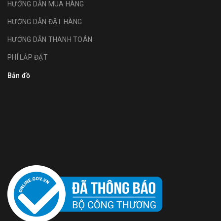
HƯỚNG DẪN MUA HÀNG
HƯỚNG DẪN ĐẶT HÀNG
HƯỚNG DẪN THANH TOÁN
PHÍ LẮP ĐẶT
Bản đồ