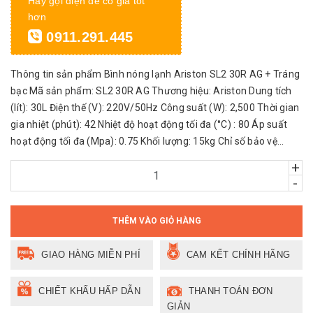
Hãy gọi điện để có giá tốt
hơn
0911.291.445
Thông tin sản phẩm Bình nóng lạnh Ariston SL2 30R AG + Tráng
bạc Mã sản phẩm: SL2 30R AG Thương hiệu: Ariston Dung tích
(lít): 30L Điện thế (V): 220V/50Hz Công suất (W): 2,500 Thời gian
gia nhiệt (phút): 42 Nhiệt độ hoạt động tối đa (°C) : 80 Áp suất
hoạt động tối đa (Mpa): 0.75 Khối lượng: 15kg Chỉ số bảo vệ...
+
-
THÊM VÀO GIỎ HÀNG
GIAO HÀNG MIỄN PHÍ
CAM KẾT CHÍNH HÃNG
CHIẾT KHẤU HẤP DẪN
THANH TOÁN ĐƠN
GIẢN