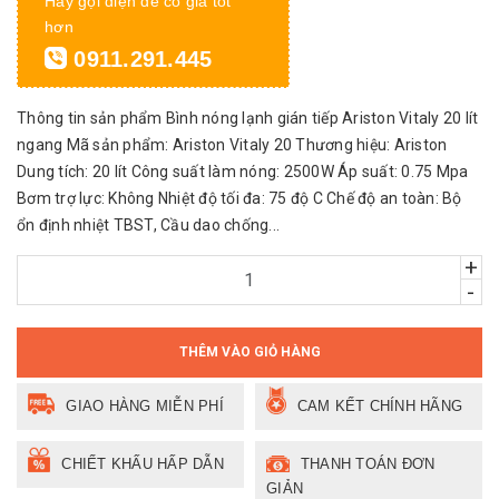
Hãy gọi điện để có giá tốt
hơn
0911.291.445
Thông tin sản phẩm Bình nóng lạnh gián tiếp Ariston Vitaly 20 lít
ngang Mã sản phẩm: Ariston Vitaly 20 Thương hiệu: Ariston
Dung tích: 20 lít Công suất làm nóng: 2500W Áp suất: 0.75 Mpa
Bơm trợ lực: Không Nhiệt độ tối đa: 75 độ C Chế độ an toàn: Bộ
ổn định nhiệt TBST, Cầu dao chống...
+
-
THÊM VÀO GIỎ HÀNG
GIAO HÀNG MIỄN PHÍ
CAM KẾT CHÍNH HÃNG
CHIẾT KHẤU HẤP DẪN
THANH TOÁN ĐƠN
GIẢN