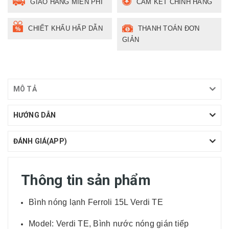
GIAO HÀNG MIỄN PHÍ
CAM KẾT CHÍNH HÃNG
CHIẾT KHẤU HẤP DẪN
THANH TOÁN ĐƠN
GIẢN
MÔ TẢ
HƯỚNG DẪN
ĐÁNH GIÁ(APP)
Thông tin sản phẩm
Bình nóng lạnh Ferroli 15L Verdi TE
Model: Verdi TE, Bình nước nóng gián tiếp