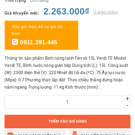
Tình trạng:
Còn hàng
2.263.000₫
2.890.000₫
Giá khuyến mãi:
Hãy gọi điện để có giá tốt
hơn
0911.291.445
Thông tin sản phẩm Bình nóng lạnh Ferroli 15L Verdi TE Model:
Verdi TE, Bình nước nóng gián tiếp Dung tích (L): 15L Công suất
(W): 2500 Điện thế (V): 220 Nhiệt độ tối đa (⁰C) :75 Áp lực nước
(Mpa): 0.7 Phương thức lắp đặt: Theo chiều thẳng đứng hoặc
nằm ngang Trọng lượng: 11 kg Kích thước (mm):...
+
-
THÊM VÀO GIỎ HÀNG