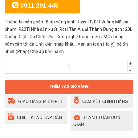
0911.291.445
Thông tin sản phẩm Bình nóng lạnh Rossi R20TI Vuông Mã sản
phẩm: R20TI Nhà sản xuất: Rosi Tân Á Đại Thành Dung tích : 20L
Chống Giật : Có Chất liệu : Công nghệ tráng men UMC chống
bám cặn tối đa Linh kiện nhập khẩu : Van an toàn (Italy), bộ ổn
nhiệt (Pháp) Chế độ bảo hành :...
+
-
THÊM VÀO GIỎ HÀNG
GIAO HÀNG MIỄN PHÍ
CAM KẾT CHÍNH HÃNG
CHIẾT KHẤU HẤP DẪN
THANH TOÁN ĐƠN
GIẢN