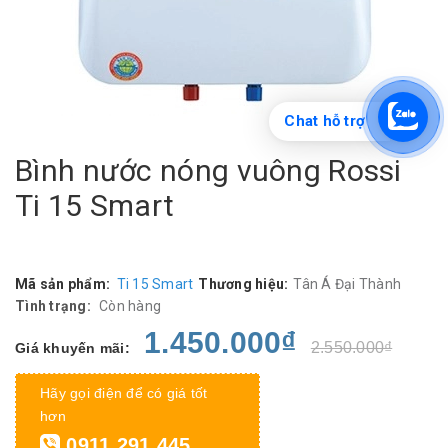
Chat hỗ trợ
Bình nước nóng vuông Rossi
Ti 15 Smart
Mã sản phẩm:
Ti 15 Smart
Thương hiệu:
Tân Á Đại Thành
Tình trạng:
Còn hàng
1.450.000₫
2.550.000₫
Giá khuyến mãi:
Hãy gọi điện để có giá tốt
hơn
0911.291.445