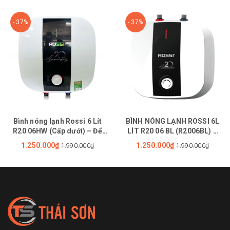
- 37%
- 37%
Bình nóng lạnh Rossi 6 Lít
BÌNH NÓNG LẠNH ROSSI 6L
R20 06HW (Cấp dưới) – Để
LÍT R20 06 BL (R2006BL) –
Tủ Trên
Để Tủ Dưới
1.250.000₫
1.250.000₫
1.990.000₫
1.990.000₫