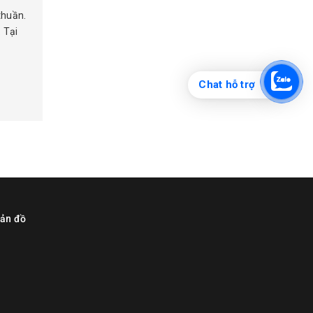
thuần.
 Tại
Chat hỗ trợ
ản đồ