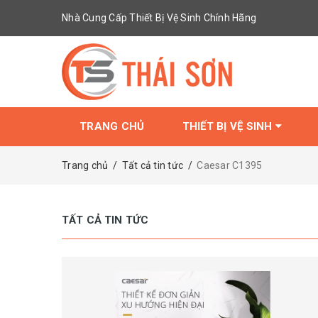
Nhà Cung Cấp Thiết Bị Vệ Sinh Chính Hãng
TRANG CHỦ
THIẾT BỊ VỆ SINH
Trang chủ
/
Tất cả tin tức
/
Caesar C1395
TẤT CẢ TIN TỨC