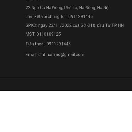
22 Ngõ Ga Hà Đông, Phú La, Hà Đông, Hà Nội
Liên kết với chúng tôi : 0911291445
GPKD: ngày 23/11/2022 của Sở KH & Đầu Tư TP. HN
MST: 0110189125
Điện thoại:
0911291445
Email:
dinhnam.iic@gmail.com