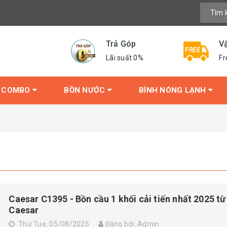
Trả Góp
V
Lãi suất 0%
Fr
COMBO
BỒN NƯỚC
BÌNH NÓNG LẠNH
Caesar C1395 - Bồn cầu 1 khối cải tiến nhất 2025 từ
Caesar
Thứ Tue, 05/08/2025
Đăng bởi: Admin