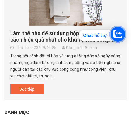
Làm thế nào để sử dụng hộp đựng giấy một
Chat hỗ trợ
cách hiệu quả nhất cho khu vệ sinh công
cộng
Thứ Tue, 23/09/2025
Đăng bởi: Admin
Trong bối cảnh đô thị hóa và sự gia tăng dân số ngày càng
nhanh, việc đảm bảo vệ sinh công cộng và sự tiện nghi cho
người dân tại các khu vực công cộng như công viên, khu
vui chơi giải trí, trung t...
Đọc tiếp
DANH MỤC