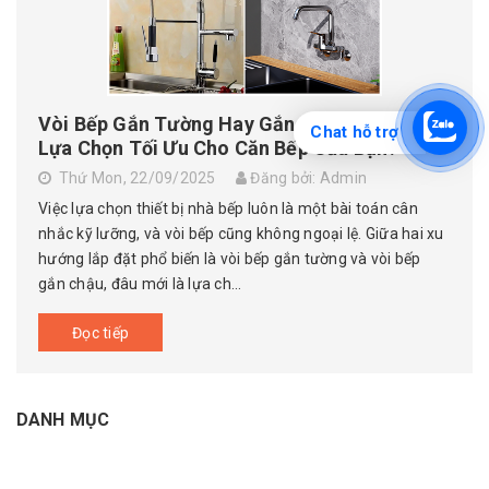
Vòi Bếp Gắn Tường Hay Gắn Chậu - Đâu Là
Chat hỗ trợ
Lựa Chọn Tối Ưu Cho Căn Bếp Của Bạn?
Thứ Mon, 22/09/2025
Đăng bởi: Admin
Việc lựa chọn thiết bị nhà bếp luôn là một bài toán cân
nhắc kỹ lưỡng, và vòi bếp cũng không ngoại lệ. Giữa hai xu
hướng lắp đặt phổ biến là vòi bếp gắn tường và vòi bếp
gắn chậu, đâu mới là lựa ch...
Đọc tiếp
DANH MỤC